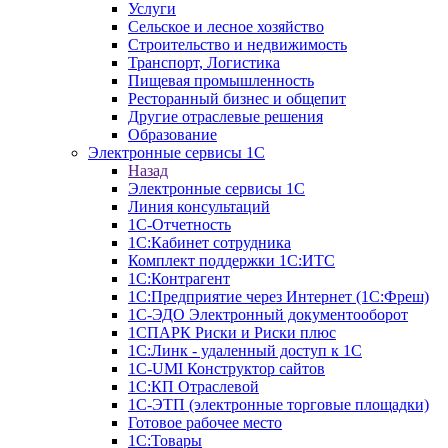
Услуги
Сельское и лесное хозяйство
Строительство и недвижимость
Транспорт, Логистика
Пищевая промышленность
Ресторанный бизнес и общепит
Другие отраслевые решения
Образование
Электронные сервисы 1С
Назад
Электронные сервисы 1С
Линия консультаций
1С-Отчетность
1С:Кабинет сотрудника
Комплект поддержки 1С:ИТС
1С:Контрагент
1С:Предприятие через Интернет (1С:Фреш)
1С-ЭДО Электронный документооборот
1СПАРК Риски и Риски плюс
1С:Линк - удаленный доступ к 1С
1С-UMI Конструктор сайтов
1С:КП Отраслевой
1С-ЭТП (электронные торговые площадки)
Готовое рабочее место
1С:Товары