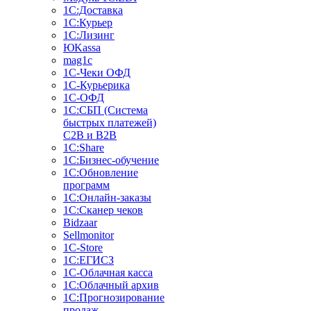
1С:Доставка
1С:Курьер
1С:Лизинг
ЮKassa
mag1c
1С-Чеки ОФД
1С-Курьерика
1С-ОФД
1С:СБП (Система
быстрых платежей)
C2B и B2B
1С:Share
1С:Бизнес-обучение
1С:Обновление
программ
1С:Онлайн-заказы
1С:Сканер чеков
Bidzaar
Sellmonitor
1C-Store
1С:ЕГИСЗ
1С-Облачная касса
1С:Облачный архив
1С:Прогнозирование
продаж