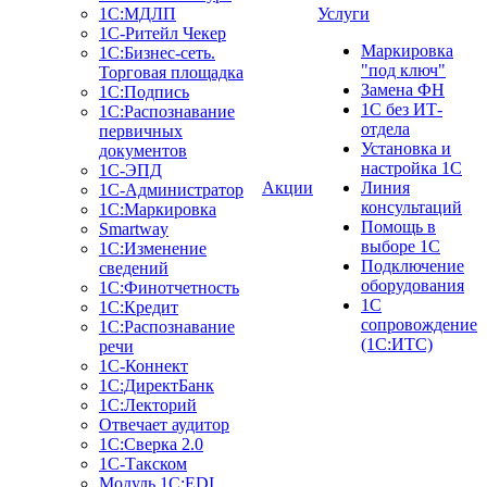
1С:МДЛП
Услуги
1C-Ритейл Чекер
Маркировка
1C:Бизнес-сеть.
"под ключ"
Торговая площадка
Замена ФН
1С:Подпись
1С без ИТ-
1С:Распознавание
отдела
первичных
Установка и
документов
настройка 1С
1С-ЭПД
Акции
Линия
1С-Администратор
консультаций
1С:Маркировка
Помощь в
Smartway
выборе 1С
1С:Изменение
Подключение
сведений
оборудования
1С:Финотчетность
1С
1С:Кредит
сопровождение
1С:Распознавание
(1С:ИТС)
речи
1С-Коннект
1С:ДиректБанк
1С:Лекторий
Отвечает аудитор
1С:Сверка 2.0
1С-Такском
Модуль 1C:EDI