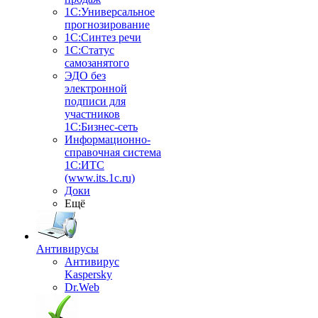
1С:Универсальное
прогнозирование
1С:Синтез речи
1С:Статус
самозанятого
ЭДО без
электронной
подписи для
участников
1С:Бизнес-сеть
Информационно-
справочная система
1С:ИТС
(www.its.1c.ru)
Доки
Ещё
Антивирусы
Антивирус
Kaspersky
Dr.Web