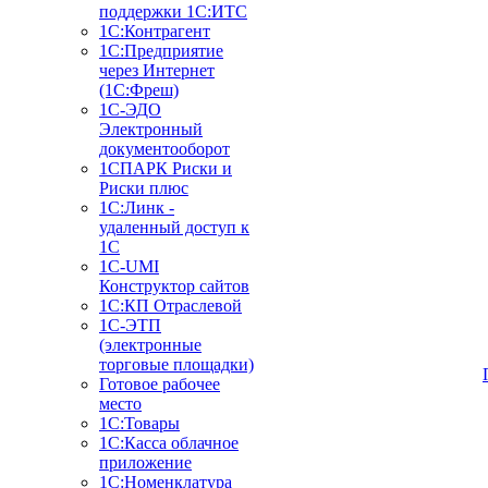
поддержки 1С:ИТС
1С:Контрагент
1С:Предприятие
через Интернет
(1С:Фреш)
1С-ЭДО
Электронный
документооборот
1СПАРК Риски и
Риски плюс
1С:Линк -
удаленный доступ к
1С
1С-UMI
Конструктор сайтов
1С:КП Отраслевой
1С-ЭТП
(электронные
торговые площадки)
Готовое рабочее
место
1С:Товары
1С:Касса облачное
приложение
1С:Номенклатура