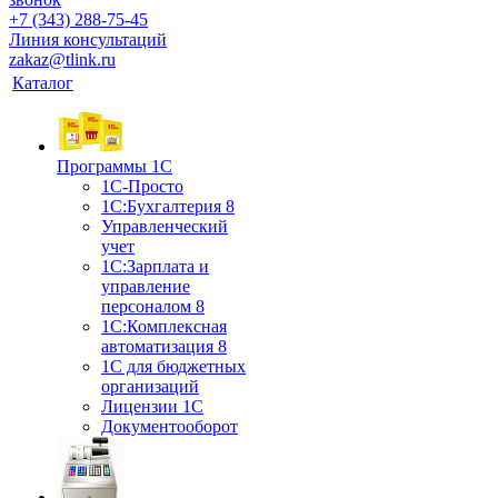
+7 (343) 288-75-45
Линия консультаций
zakaz@tlink.ru
Каталог
Программы 1С
1С-Просто
1С:Бухгалтерия 8
Управленческий
учет
1С:Зарплата и
управление
персоналом 8
1C:Комплексная
автоматизация 8
1С для бюджетных
организаций
Лицензии 1С
Документооборот