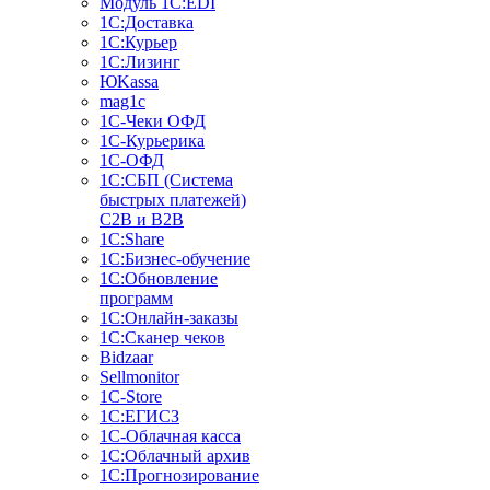
Модуль 1C:EDI
1С:Доставка
1С:Курьер
1С:Лизинг
ЮKassa
mag1c
1С-Чеки ОФД
1С-Курьерика
1С-ОФД
1С:СБП (Система
быстрых платежей)
C2B и B2B
1С:Share
1С:Бизнес-обучение
1С:Обновление
программ
1С:Онлайн-заказы
1С:Сканер чеков
Bidzaar
Sellmonitor
1C-Store
1С:ЕГИСЗ
1С-Облачная касса
1С:Облачный архив
1С:Прогнозирование