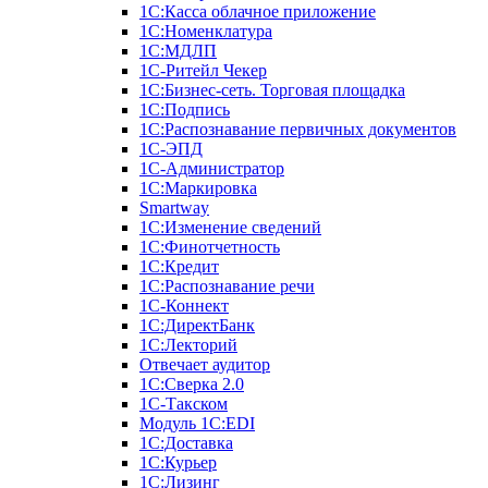
1С:Касса облачное приложение
1С:Номенклатура
1С:МДЛП
1C-Ритейл Чекер
1C:Бизнес-сеть. Торговая площадка
1С:Подпись
1С:Распознавание первичных документов
1С-ЭПД
1С-Администратор
1С:Маркировка
Smartway
1С:Изменение сведений
1С:Финотчетность
1С:Кредит
1С:Распознавание речи
1С-Коннект
1С:ДиректБанк
1С:Лекторий
Отвечает аудитор
1С:Сверка 2.0
1С-Такском
Модуль 1C:EDI
1С:Доставка
1С:Курьер
1С:Лизинг