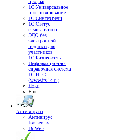
продаж
1С:Универсальное
прогнозирование
1С:Синтез речи
1С:Статус
самозанятого
ЭДО без
электронной
подписи для
участников
1С:Бизнес-сеть
Информационно-
справочная система
1С:ИТС
(www.its.1c.ru)
Доки
Ещё
Антивирусы
Антивирус
Kaspersky
Dr.Web