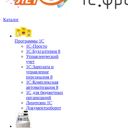
Каталог
Программы 1С
1С-Просто
1С:Бухгалтерия 8
Управленческий
учет
1С:Зарплата и
управление
персоналом 8
1C:Комплексная
автоматизация 8
1С для бюджетных
организаций
Лицензии 1С
Документооборот