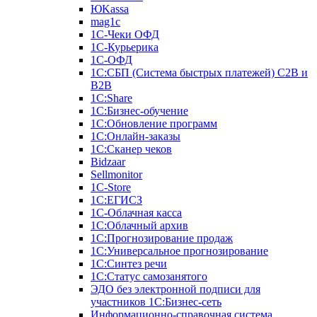
ЮKassa
mag1c
1С-Чеки ОФД
1С-Курьерика
1С-ОФД
1С:СБП (Система быстрых платежей) C2B и
B2B
1С:Share
1С:Бизнес-обучение
1С:Обновление программ
1С:Онлайн-заказы
1С:Сканер чеков
Bidzaar
Sellmonitor
1C-Store
1С:ЕГИСЗ
1С-Облачная касса
1С:Облачный архив
1С:Прогнозирование продаж
1С:Универсальное прогнозирование
1С:Синтез речи
1С:Статус самозанятого
ЭДО без электронной подписи для
участников 1С:Бизнес-сеть
Информационно-справочная система