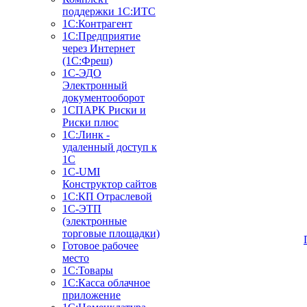
поддержки 1С:ИТС
1С:Контрагент
1С:Предприятие
через Интернет
(1С:Фреш)
1С-ЭДО
Электронный
документооборот
1СПАРК Риски и
Риски плюс
1С:Линк -
удаленный доступ к
1С
1С-UMI
Конструктор сайтов
1С:КП Отраслевой
1С-ЭТП
(электронные
торговые площадки)
Готовое рабочее
место
1С:Товары
1С:Касса облачное
приложение