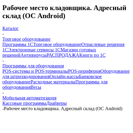
Рабочее место кладовщика. Адресный
склад (ОС Android)
Каталог
-
Торговое оборудование
Программы 1С
Торговое оборудование
Отраслевые решения
1С
Электронные сервисы 1С
Магазин готовых
решений
Антивирусы
РАСПРОДАЖА
Книги по 1С
-
Программы для оборудования
POS-системы и POS-терминалы
POS-периферия
Оборудование
для штрихкодирования
Онлайн-кассы
Банковское
оборудование
Расходные материалы
Программы для
оборудования
Весы
-
Мобильная автоматизация
Кассовые программы
Драйверы
-
Рабочее место кладовщика. Адресный склад (ОС Android)