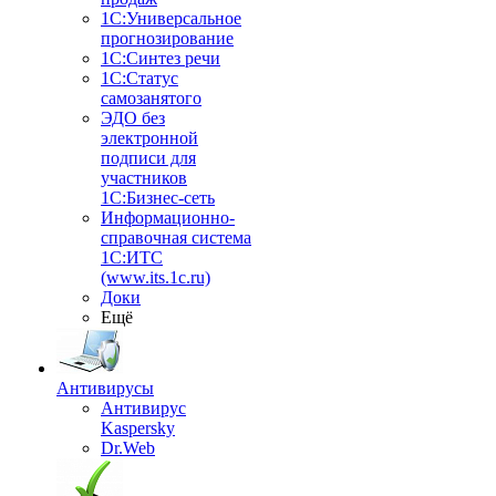
1С:Универсальное
прогнозирование
1С:Синтез речи
1С:Статус
самозанятого
ЭДО без
электронной
подписи для
участников
1С:Бизнес-сеть
Информационно-
справочная система
1С:ИТС
(www.its.1c.ru)
Доки
Ещё
Антивирусы
Антивирус
Kaspersky
Dr.Web