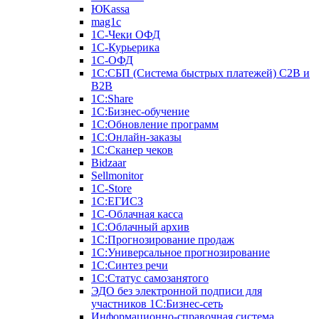
ЮKassa
mag1c
1С-Чеки ОФД
1С-Курьерика
1С-ОФД
1С:СБП (Система быстрых платежей) C2B и
B2B
1С:Share
1С:Бизнес-обучение
1С:Обновление программ
1С:Онлайн-заказы
1С:Сканер чеков
Bidzaar
Sellmonitor
1C-Store
1С:ЕГИСЗ
1С-Облачная касса
1С:Облачный архив
1С:Прогнозирование продаж
1С:Универсальное прогнозирование
1С:Синтез речи
1С:Статус самозанятого
ЭДО без электронной подписи для
участников 1С:Бизнес-сеть
Информационно-справочная система