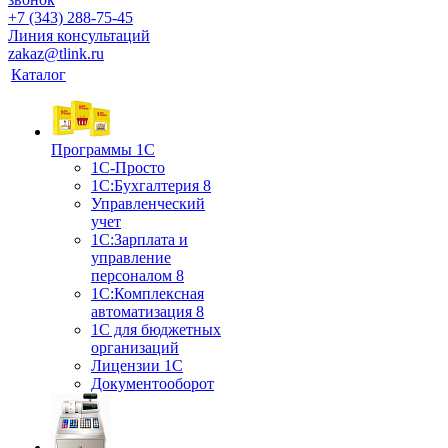
+7 (343) 288-75-45
Линия консультаций
zakaz@tlink.ru
Каталог
Программы 1С
1С-Просто
1С:Бухгалтерия 8
Управленческий
учет
1С:Зарплата и
управление
персоналом 8
1C:Комплексная
автоматизация 8
1С для бюджетных
организаций
Лицензии 1С
Документооборот