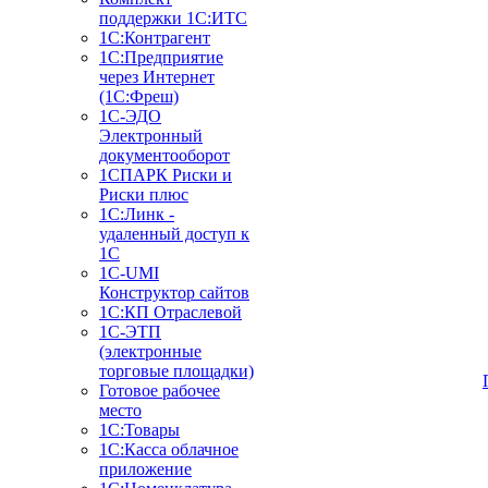
поддержки 1С:ИТС
1С:Контрагент
1С:Предприятие
через Интернет
(1С:Фреш)
1С-ЭДО
Электронный
документооборот
1СПАРК Риски и
Риски плюс
1С:Линк -
удаленный доступ к
1С
1С-UMI
Конструктор сайтов
1С:КП Отраслевой
1С-ЭТП
(электронные
торговые площадки)
Готовое рабочее
место
1С:Товары
1С:Касса облачное
приложение