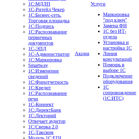
1С:МДЛП
Услуги
1C-Ритейл Чекер
Маркировка
1C:Бизнес-сеть.
"под ключ"
Торговая площадка
Замена ФН
1С:Подпись
1С без ИТ-
1С:Распознавание
отдела
первичных
Установка и
документов
настройка 1С
1С-ЭПД
Акции
Линия
1С-Администратор
консультаций
1С:Маркировка
Помощь в
Smartway
выборе 1С
1С:Изменение
Подключение
сведений
оборудования
1С:Финотчетность
1С
1С:Кредит
сопровождение
1С:Распознавание
(1С:ИТС)
речи
1С-Коннект
1С:ДиректБанк
1С:Лекторий
Отвечает аудитор
1С:Сверка 2.0
1С-Такском
Модуль 1C:EDI