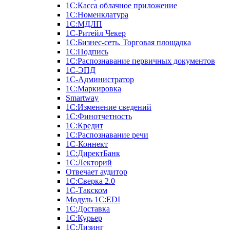
1С:Касса облачное приложение
1С:Номенклатура
1С:МДЛП
1C-Ритейл Чекер
1C:Бизнес-сеть. Торговая площадка
1С:Подпись
1С:Распознавание первичных документов
1С-ЭПД
1С-Администратор
1С:Маркировка
Smartway
1С:Изменение сведений
1С:Финотчетность
1С:Кредит
1С:Распознавание речи
1С-Коннект
1С:ДиректБанк
1С:Лекторий
Отвечает аудитор
1С:Сверка 2.0
1С-Такском
Модуль 1C:EDI
1С:Доставка
1С:Курьер
1С:Лизинг