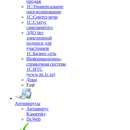
продаж
1С:Универсальное
прогнозирование
1С:Синтез речи
1С:Статус
самозанятого
ЭДО без
электронной
подписи для
участников
1С:Бизнес-сеть
Информационно-
справочная система
1С:ИТС
(www.its.1c.ru)
Доки
Ещё
Антивирусы
Антивирус
Kaspersky
Dr.Web