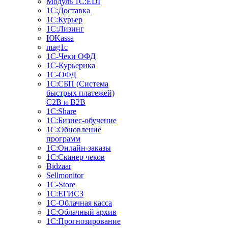
Модуль 1C:EDI
1С:Доставка
1С:Курьер
1С:Лизинг
ЮKassa
mag1c
1С-Чеки ОФД
1С-Курьерика
1С-ОФД
1С:СБП (Система
быстрых платежей)
C2B и B2B
1С:Share
1С:Бизнес-обучение
1С:Обновление
программ
1С:Онлайн-заказы
1С:Сканер чеков
Bidzaar
Sellmonitor
1C-Store
1С:ЕГИСЗ
1С-Облачная касса
1С:Облачный архив
1С:Прогнозирование