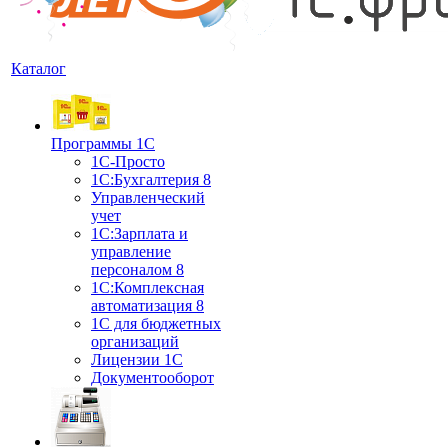
Каталог
Программы 1С
1С-Просто
1С:Бухгалтерия 8
Управленческий
учет
1С:Зарплата и
управление
персоналом 8
1C:Комплексная
автоматизация 8
1С для бюджетных
организаций
Лицензии 1С
Документооборот