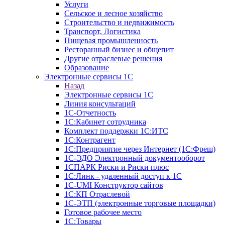
Услуги
Сельское и лесное хозяйство
Строительство и недвижимость
Транспорт, Логистика
Пищевая промышленность
Ресторанный бизнес и общепит
Другие отраслевые решения
Образование
Электронные сервисы 1С
Назад
Электронные сервисы 1С
Линия консультаций
1С-Отчетность
1С:Кабинет сотрудника
Комплект поддержки 1С:ИТС
1С:Контрагент
1С:Предприятие через Интернет (1С:Фреш)
1С-ЭДО Электронный документооборот
1СПАРК Риски и Риски плюс
1С:Линк - удаленный доступ к 1С
1С-UMI Конструктор сайтов
1С:КП Отраслевой
1С-ЭТП (электронные торговые площадки)
Готовое рабочее место
1С:Товары