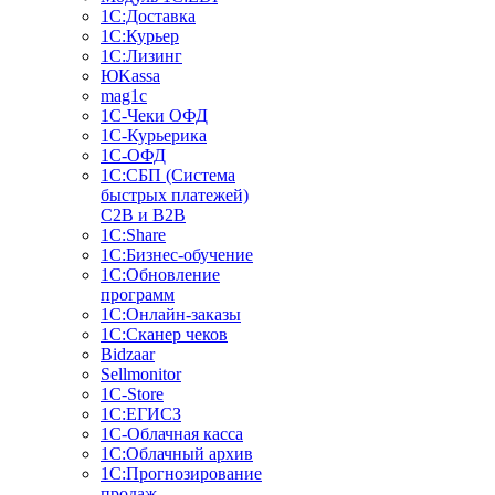
1С:Доставка
1С:Курьер
1С:Лизинг
ЮKassa
mag1c
1С-Чеки ОФД
1С-Курьерика
1С-ОФД
1С:СБП (Система
быстрых платежей)
C2B и B2B
1С:Share
1С:Бизнес-обучение
1С:Обновление
программ
1С:Онлайн-заказы
1С:Сканер чеков
Bidzaar
Sellmonitor
1C-Store
1С:ЕГИСЗ
1С-Облачная касса
1С:Облачный архив
1С:Прогнозирование
продаж