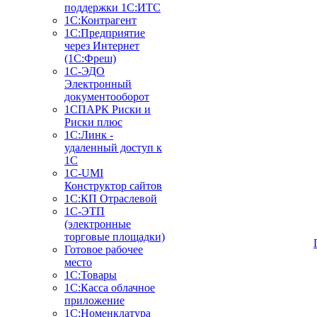
поддержки 1С:ИТС
1С:Контрагент
1С:Предприятие
через Интернет
(1С:Фреш)
1С-ЭДО
Электронный
документооборот
1СПАРК Риски и
Риски плюс
1С:Линк -
удаленный доступ к
1С
1С-UMI
Конструктор сайтов
1С:КП Отраслевой
1С-ЭТП
(электронные
торговые площадки)
Готовое рабочее
место
1С:Товары
1С:Касса облачное
приложение
1С:Номенклатура