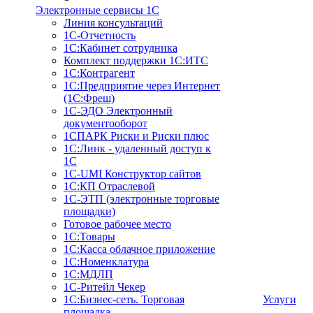
Электронные сервисы 1С
Линия консультаций
1С-Отчетность
1С:Кабинет сотрудника
Комплект поддержки 1С:ИТС
1С:Контрагент
1С:Предприятие через Интернет
(1С:Фреш)
1С-ЭДО Электронный
документооборот
1СПАРК Риски и Риски плюс
1С:Линк - удаленный доступ к
1С
1С-UMI Конструктор сайтов
1С:КП Отраслевой
1С-ЭТП (электронные торговые
площадки)
Готовое рабочее место
1С:Товары
1С:Касса облачное приложение
1С:Номенклатура
1С:МДЛП
1C-Ритейл Чекер
1C:Бизнес-сеть. Торговая
Услуги
площадка