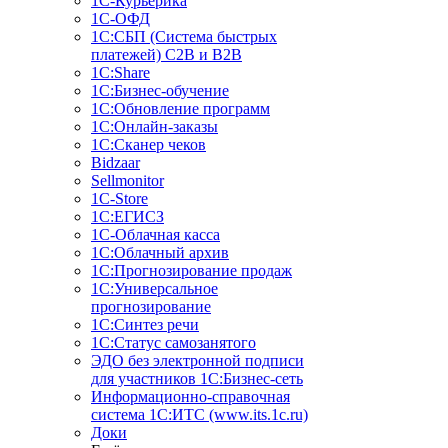
1С-Курьерика
1С-ОФД
1С:СБП (Система быстрых
платежей) C2B и B2B
1С:Share
1С:Бизнес-обучение
1С:Обновление программ
1С:Онлайн-заказы
1С:Сканер чеков
Bidzaar
Sellmonitor
1C-Store
1С:ЕГИСЗ
1С-Облачная касса
1С:Облачный архив
1С:Прогнозирование продаж
1С:Универсальное
прогнозирование
1С:Синтез речи
1С:Статус самозанятого
ЭДО без электронной подписи
для участников 1С:Бизнес-сеть
Информационно-справочная
система 1С:ИТС (www.its.1c.ru)
Доки