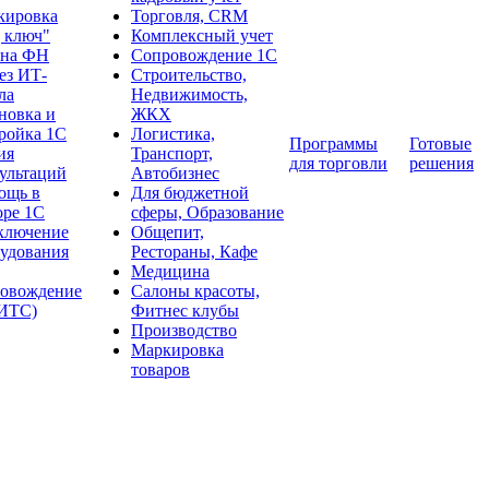
кировка
Торговля, CRM
 ключ"
Комплексный учет
ена ФН
Сопровождение 1С
ез ИТ-
Строительство,
ла
Недвижимость,
новка и
ЖКХ
ройка 1С
Логистика,
Программы
Готовые
ия
Транспорт,
для торговли
решения
ультаций
Автобизнес
ощь в
Для бюджетной
оре 1С
сферы, Образование
ключение
Общепит,
удования
Рестораны, Кафе
Медицина
ровождение
Салоны красоты,
:ИТС)
Фитнес клубы
Производство
Маркировка
товаров