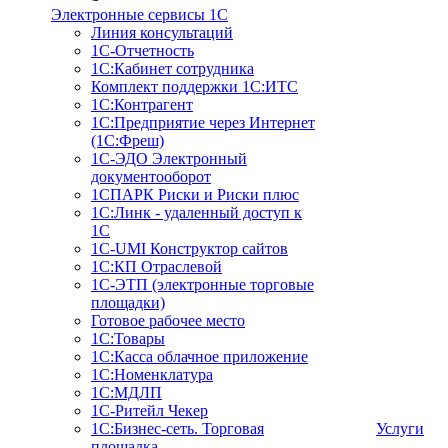
Электронные сервисы 1С
Линия консультаций
1С-Отчетность
1С:Кабинет сотрудника
Комплект поддержки 1С:ИТС
1С:Контрагент
1С:Предприятие через Интернет
(1С:Фреш)
1С-ЭДО Электронный
документооборот
1СПАРК Риски и Риски плюс
1С:Линк - удаленный доступ к
1С
1С-UMI Конструктор сайтов
1С:КП Отраслевой
1С-ЭТП (электронные торговые
площадки)
Готовое рабочее место
1С:Товары
1С:Касса облачное приложение
1С:Номенклатура
1С:МДЛП
1C-Ритейл Чекер
1C:Бизнес-сеть. Торговая
Услуги
площадка