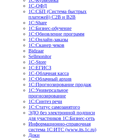
1С-Курьерика
1С-ОФД
1С:СБП (Система быстрых
платежей) C2B и B2B
1С:Share
1С:Бизнес-обучение
1С:Обновление программ
1С:Онлайн-заказы
1С:Сканер чеков
Bidzaar
Sellmonitor
1C-Store
1С:ЕГИСЗ
1С-Облачная касса
1С:Облачный архив
1С:Прогнозирование продаж
1С:Универсальное
прогнозирование
1С:Синтез речи
1С:Статус самозанятого
ЭДО без электронной подписи
для участников 1С:Бизнес-сеть
Информационно-справочная
система 1С:ИТС (www.its.1c.ru)
Доки