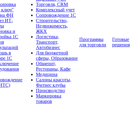
кировка
Торговля, CRM
 ключ"
Комплексный учет
ена ФН
Сопровождение 1С
ез ИТ-
Строительство,
ла
Недвижимость,
новка и
ЖКХ
ройка 1С
Логистика,
Программы
Готовые
ия
Транспорт,
для торговли
решения
ультаций
Автобизнес
ощь в
Для бюджетной
оре 1С
сферы, Образование
ключение
Общепит,
удования
Рестораны, Кафе
Медицина
ровождение
Салоны красоты,
:ИТС)
Фитнес клубы
Производство
Маркировка
товаров