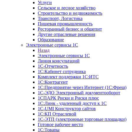
Услуги
Сельское и лесное хозяйство
Строительство и недвижимость
Транспорт, Логистика
Пищевая промышленность
Ресторанный бизнес и общепит
Другие отраслевые решения
Образование
Электронные сервисы 1С
Назад
Электронные сервисы 1С
Линия консультаций
1С-Отчетность
1С:Кабинет сотрудника
Комплект поддержки 1С:ИТС
1С:Контрагент
1С:Предприятие через Интернет (1С:Фреш)
1С-ЭДО Электронный документооборот
1СПАРК Риски и Риски плюс
1С:Линк - удаленный доступ к 1С
1С-UMI Конструктор сайтов
1С:КП Отраслевой
1С-ЭТП (электронные торговые площадки)
Готовое рабочее место
1С:Товары