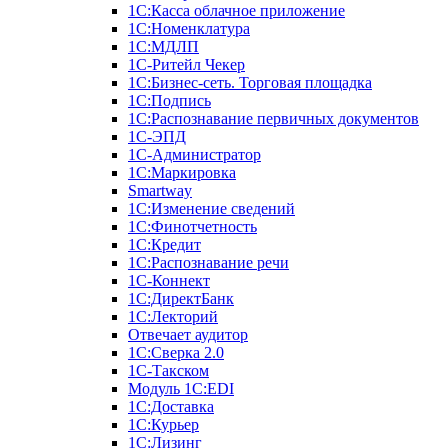
1С:Касса облачное приложение
1С:Номенклатура
1С:МДЛП
1C-Ритейл Чекер
1C:Бизнес-сеть. Торговая площадка
1С:Подпись
1С:Распознавание первичных документов
1С-ЭПД
1С-Администратор
1С:Маркировка
Smartway
1С:Изменение сведений
1С:Финотчетность
1С:Кредит
1С:Распознавание речи
1С-Коннект
1С:ДиректБанк
1С:Лекторий
Отвечает аудитор
1С:Сверка 2.0
1С-Такском
Модуль 1C:EDI
1С:Доставка
1С:Курьер
1С:Лизинг