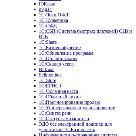
ЮKassa
mag1c
1С-Чеки ОФД
1С-Курьерика
1С-ОФД
1С:СБП (Система быстрых платежей) C2B и
B2B
1С:Share
1С:Бизнес-обучение
1С:Обновление программ
1С:Онлайн-заказы
1С:Сканер чеков
Bidzaar
Sellmonitor
1C-Store
1С:ЕГИСЗ
1С-Облачная касса
1С:Облачный архив
1С:Прогнозирование продаж
1С:Универсальное прогнозирование
1С:Синтез речи
1С:Статус самозанятого
ЭДО без электронной подписи для
участников 1С:Бизнес-сеть
Информационно-справочная система