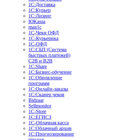
1С:Доставка
1С:Курьер
1С:Лизинг
ЮKassa
mag1c
1С-Чеки ОФД
1С-Курьерика
1С-ОФД
1С:СБП (Система
быстрых платежей)
C2B и B2B
1С:Share
1С:Бизнес-обучение
1С:Обновление
программ
1С:Онлайн-заказы
1С:Сканер чеков
Bidzaar
Sellmonitor
1C-Store
1С:ЕГИСЗ
1С-Облачная касса
1С:Облачный архив
1С:Прогнозирование
продаж