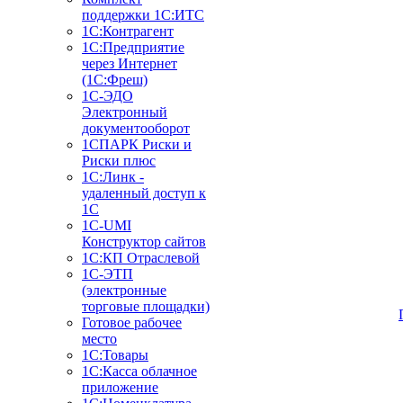
поддержки 1С:ИТС
1С:Контрагент
1С:Предприятие
через Интернет
(1С:Фреш)
1С-ЭДО
Электронный
документооборот
1СПАРК Риски и
Риски плюс
1С:Линк -
удаленный доступ к
1С
1С-UMI
Конструктор сайтов
1С:КП Отраслевой
1С-ЭТП
(электронные
торговые площадки)
Готовое рабочее
место
1С:Товары
1С:Касса облачное
приложение