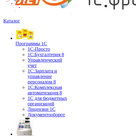
Каталог
Программы 1С
1С-Просто
1С:Бухгалтерия 8
Управленческий
учет
1С:Зарплата и
управление
персоналом 8
1C:Комплексная
автоматизация 8
1С для бюджетных
организаций
Лицензии 1С
Документооборот