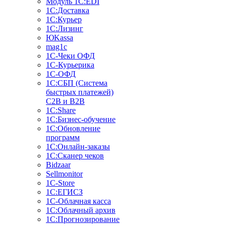
Модуль 1C:EDI
1С:Доставка
1С:Курьер
1С:Лизинг
ЮKassa
mag1c
1С-Чеки ОФД
1С-Курьерика
1С-ОФД
1С:СБП (Система
быстрых платежей)
C2B и B2B
1С:Share
1С:Бизнес-обучение
1С:Обновление
программ
1С:Онлайн-заказы
1С:Сканер чеков
Bidzaar
Sellmonitor
1C-Store
1С:ЕГИСЗ
1С-Облачная касса
1С:Облачный архив
1С:Прогнозирование