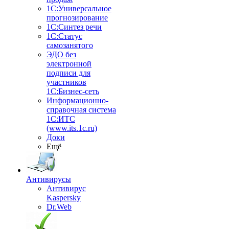
1С:Универсальное
прогнозирование
1С:Синтез речи
1С:Статус
самозанятого
ЭДО без
электронной
подписи для
участников
1С:Бизнес-сеть
Информационно-
справочная система
1С:ИТС
(www.its.1c.ru)
Доки
Ещё
Антивирусы
Антивирус
Kaspersky
Dr.Web