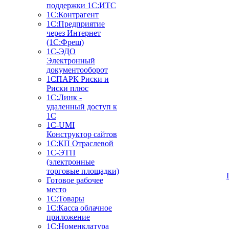
поддержки 1С:ИТС
1С:Контрагент
1С:Предприятие
через Интернет
(1С:Фреш)
1С-ЭДО
Электронный
документооборот
1СПАРК Риски и
Риски плюс
1С:Линк -
удаленный доступ к
1С
1С-UMI
Конструктор сайтов
1С:КП Отраслевой
1С-ЭТП
(электронные
торговые площадки)
Готовое рабочее
место
1С:Товары
1С:Касса облачное
приложение
1С:Номенклатура