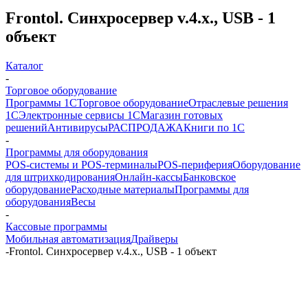
Frontol. Синхросервер v.4.x., USB - 1
объект
Каталог
-
Торговое оборудование
Программы 1С
Торговое оборудование
Отраслевые решения
1С
Электронные сервисы 1С
Магазин готовых
решений
Антивирусы
РАСПРОДАЖА
Книги по 1С
-
Программы для оборудования
POS-системы и POS-терминалы
POS-периферия
Оборудование
для штрихкодирования
Онлайн-кассы
Банковское
оборудование
Расходные материалы
Программы для
оборудования
Весы
-
Кассовые программы
Мобильная автоматизация
Драйверы
-
Frontol. Синхросервер v.4.x., USB - 1 объект