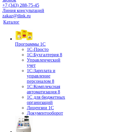
+7 (343) 288-75-45
Линия консультаций
zakaz@tlink.ru
Каталог
Программы 1С
1С-Просто
1С:Бухгалтерия 8
Управленческий
учет
1С:Зарплата и
управление
персоналом 8
1C:Комплексная
автоматизация 8
1С для бюджетных
организаций
Лицензии 1С
Документооборот