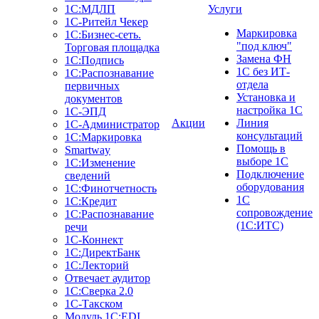
1С:МДЛП
Услуги
1C-Ритейл Чекер
Маркировка
1C:Бизнес-сеть.
"под ключ"
Торговая площадка
Замена ФН
1С:Подпись
1С без ИТ-
1С:Распознавание
отдела
первичных
Установка и
документов
настройка 1С
1С-ЭПД
Акции
Линия
1С-Администратор
консультаций
1С:Маркировка
Помощь в
Smartway
выборе 1С
1С:Изменение
Подключение
сведений
оборудования
1С:Финотчетность
1С
1С:Кредит
сопровождение
1С:Распознавание
(1С:ИТС)
речи
1С-Коннект
1С:ДиректБанк
1С:Лекторий
Отвечает аудитор
1С:Сверка 2.0
1С-Такском
Модуль 1C:EDI