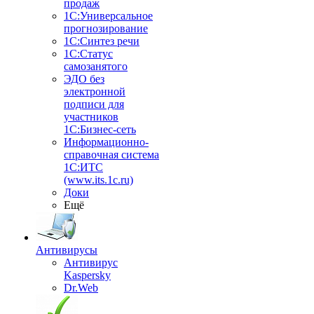
продаж
1С:Универсальное
прогнозирование
1С:Синтез речи
1С:Статус
самозанятого
ЭДО без
электронной
подписи для
участников
1С:Бизнес-сеть
Информационно-
справочная система
1С:ИТС
(www.its.1c.ru)
Доки
Ещё
Антивирусы
Антивирус
Kaspersky
Dr.Web