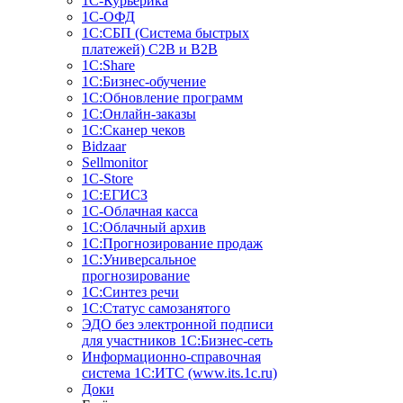
1С-Курьерика
1С-ОФД
1С:СБП (Система быстрых
платежей) C2B и B2B
1С:Share
1С:Бизнес-обучение
1С:Обновление программ
1С:Онлайн-заказы
1С:Сканер чеков
Bidzaar
Sellmonitor
1C-Store
1С:ЕГИСЗ
1С-Облачная касса
1С:Облачный архив
1С:Прогнозирование продаж
1С:Универсальное
прогнозирование
1С:Синтез речи
1С:Статус самозанятого
ЭДО без электронной подписи
для участников 1С:Бизнес-сеть
Информационно-справочная
система 1С:ИТС (www.its.1c.ru)
Доки