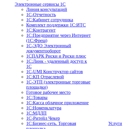
Электронные сервисы 1С
Линия консультаций
1С-Отчетность
1С:Кабинет сотрудника
Комплект поддержки 1С:ИТС
1С:Контрагент
1С:Предприятие через Интернет
(1С:Фреш)
1С-ЭДО Электронный
документооборот
1СПАРК Риски и Риски плюс
1С:Линк - удаленный доступ к
1С
1С-UMI Конструктор сайтов
1С:КП Отраслевой
1С-ЭТП (электронные торговые
площадки)
Готовое рабочее место
1С:Товары
1С:Касса облачное приложение
1С:Номенклатура
1С:МДЛП
1C-Ритейл Чекер
1C:Бизнес-сеть. Торговая
Услуги
площадка