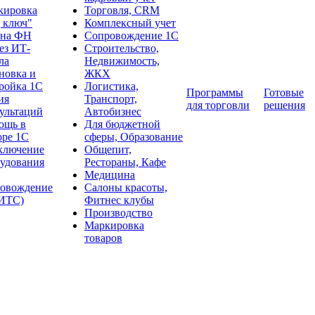
кировка
Торговля, CRM
 ключ"
Комплексный учет
ена ФН
Сопровождение 1С
ез ИТ-
Строительство,
ла
Недвижимость,
новка и
ЖКХ
ройка 1С
Логистика,
Программы
Готовые
ия
Транспорт,
для торговли
решения
ультаций
Автобизнес
ощь в
Для бюджетной
оре 1С
сферы, Образование
ключение
Общепит,
удования
Рестораны, Кафе
Медицина
ровождение
Салоны красоты,
:ИТС)
Фитнес клубы
Производство
Маркировка
товаров