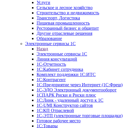
Услуги
Сельское и лесное хозяйство
Строительство и недвижимость
Транспорт, Логистика
Пищевая промышленность
Ресторанный бизнес и общепит
Другие отраслевые решения
Образование
Электронные сервисы 1С
Назад
Электронные сервисы 1С
Линия консультаций
1С-Отчетность
1С:Кабинет сотрудника
Комплект поддержки 1С:ИТС
1С:Контрагент
1С:Предприятие через Интернет (1С:Фреш)
1С-ЭДО Электронный документооборот
1СПАРК Риски и Риски плюс
1С:Линк - удаленный доступ к 1С
1С-UMI Конструктор сайтов
1С:КП Отраслевой
1С-ЭТП (электронные торговые площадки)
Готовое рабочее место
1С:Товары