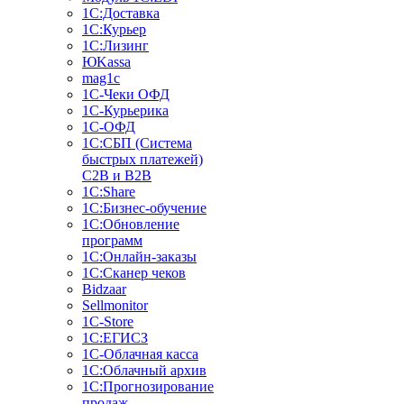
1С:Доставка
1С:Курьер
1С:Лизинг
ЮKassa
mag1c
1С-Чеки ОФД
1С-Курьерика
1С-ОФД
1С:СБП (Система
быстрых платежей)
C2B и B2B
1С:Share
1С:Бизнес-обучение
1С:Обновление
программ
1С:Онлайн-заказы
1С:Сканер чеков
Bidzaar
Sellmonitor
1C-Store
1С:ЕГИСЗ
1С-Облачная касса
1С:Облачный архив
1С:Прогнозирование
продаж