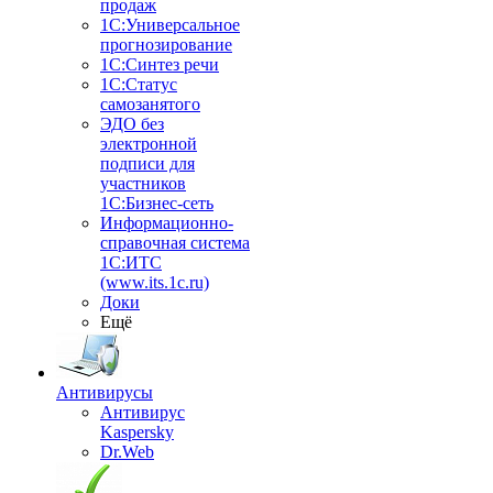
продаж
1С:Универсальное
прогнозирование
1С:Синтез речи
1С:Статус
самозанятого
ЭДО без
электронной
подписи для
участников
1С:Бизнес-сеть
Информационно-
справочная система
1С:ИТС
(www.its.1c.ru)
Доки
Ещё
Антивирусы
Антивирус
Kaspersky
Dr.Web