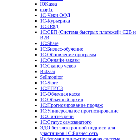
ЮKassa
mag1c
1С-Чеки ОФД
1С-Курьерика
1С-ОФД
1С:СБП (Система быстрых платежей) C2B и
B2B
1С:Share
1С:Бизнес-обучение
1С:Обновление программ
1С:Онлайн-заказы
1С:Сканер чеков
Bidzaar
Sellmonitor
1C-Store
1С:ЕГИСЗ
1С-Облачная касса
1С:Облачный архив
1С:Прогнозирование продаж
1С:Универсальное прогнозирование
1С:Синтез речи
1С:Статус самозанятого
ЭДО без электронной подписи для
участников 1С:Бизнес-сеть
Информационно-справочная система