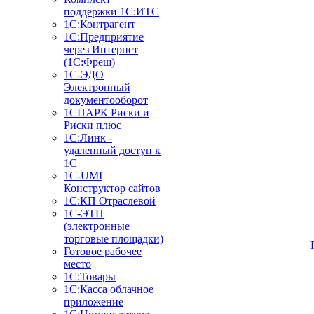
поддержки 1С:ИТС
1С:Контрагент
1С:Предприятие
через Интернет
(1С:Фреш)
1С-ЭДО
Электронный
документооборот
1СПАРК Риски и
Риски плюс
1С:Линк -
удаленный доступ к
1С
1С-UMI
Конструктор сайтов
1С:КП Отраслевой
1С-ЭТП
(электронные
торговые площадки)
Готовое рабочее
место
1С:Товары
1С:Касса облачное
приложение