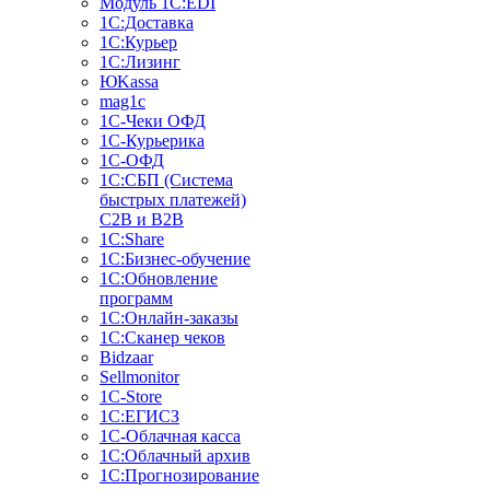
Модуль 1C:EDI
1С:Доставка
1С:Курьер
1С:Лизинг
ЮKassa
mag1c
1С-Чеки ОФД
1С-Курьерика
1С-ОФД
1С:СБП (Система
быстрых платежей)
C2B и B2B
1С:Share
1С:Бизнес-обучение
1С:Обновление
программ
1С:Онлайн-заказы
1С:Сканер чеков
Bidzaar
Sellmonitor
1C-Store
1С:ЕГИСЗ
1С-Облачная касса
1С:Облачный архив
1С:Прогнозирование