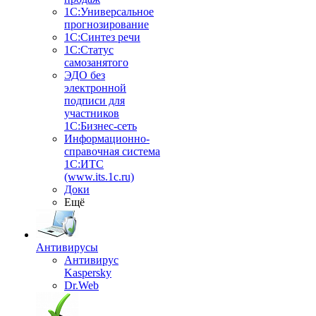
1С:Универсальное
прогнозирование
1С:Синтез речи
1С:Статус
самозанятого
ЭДО без
электронной
подписи для
участников
1С:Бизнес-сеть
Информационно-
справочная система
1С:ИТС
(www.its.1c.ru)
Доки
Ещё
Антивирусы
Антивирус
Kaspersky
Dr.Web