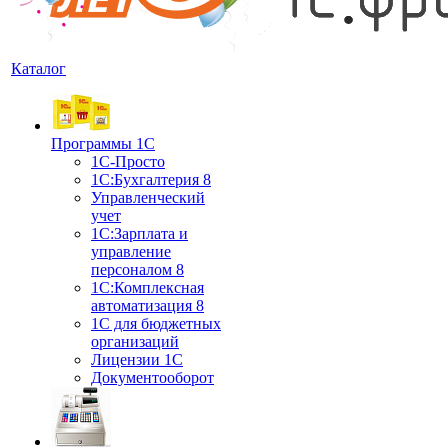
Каталог
Программы 1С
1С-Просто
1С:Бухгалтерия 8
Управленческий
учет
1С:Зарплата и
управление
персоналом 8
1C:Комплексная
автоматизация 8
1С для бюджетных
организаций
Лицензии 1С
Документооборот