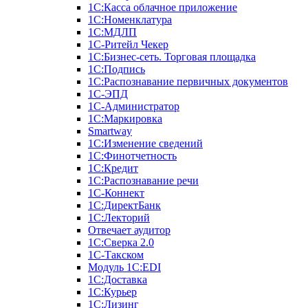
1С:Касса облачное приложение
1С:Номенклатура
1С:МДЛП
1C-Ритейл Чекер
1C:Бизнес-сеть. Торговая площадка
1С:Подпись
1С:Распознавание первичных документов
1С-ЭПД
1С-Администратор
1С:Маркировка
Smartway
1С:Изменение сведений
1С:Финотчетность
1С:Кредит
1С:Распознавание речи
1С-Коннект
1С:ДиректБанк
1С:Лекторий
Отвечает аудитор
1С:Сверка 2.0
1С-Такском
Модуль 1C:EDI
1С:Доставка
1С:Курьер
1С:Лизинг