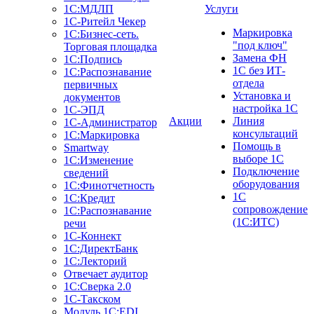
1С:МДЛП
Услуги
1C-Ритейл Чекер
Маркировка
1C:Бизнес-сеть.
"под ключ"
Торговая площадка
Замена ФН
1С:Подпись
1С без ИТ-
1С:Распознавание
отдела
первичных
Установка и
документов
настройка 1С
1С-ЭПД
Акции
Линия
1С-Администратор
консультаций
1С:Маркировка
Помощь в
Smartway
выборе 1С
1С:Изменение
Подключение
сведений
оборудования
1С:Финотчетность
1С
1С:Кредит
сопровождение
1С:Распознавание
(1С:ИТС)
речи
1С-Коннект
1С:ДиректБанк
1С:Лекторий
Отвечает аудитор
1С:Сверка 2.0
1С-Такском
Модуль 1C:EDI