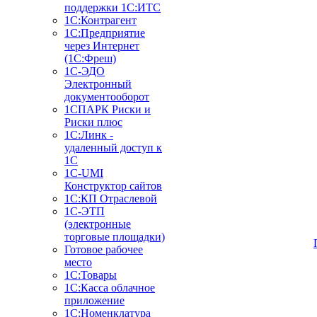
поддержки 1С:ИТС
1С:Контрагент
1С:Предприятие
через Интернет
(1С:Фреш)
1С-ЭДО
Электронный
документооборот
1СПАРК Риски и
Риски плюс
1С:Линк -
удаленный доступ к
1С
1С-UMI
Конструктор сайтов
1С:КП Отраслевой
1С-ЭТП
(электронные
торговые площадки)
Готовое рабочее
место
1С:Товары
1С:Касса облачное
приложение
1С:Номенклатура