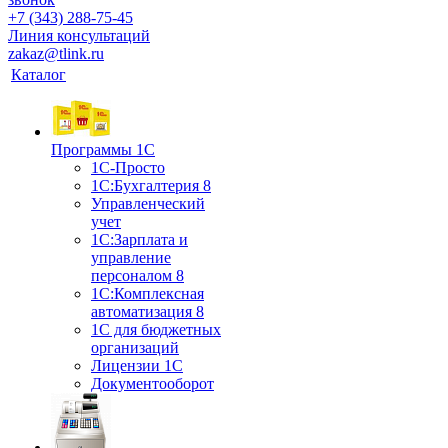
+7 (343) 288-75-45
Линия консультаций
zakaz@tlink.ru
Каталог
Программы 1С
1С-Просто
1С:Бухгалтерия 8
Управленческий
учет
1С:Зарплата и
управление
персоналом 8
1C:Комплексная
автоматизация 8
1С для бюджетных
организаций
Лицензии 1С
Документооборот