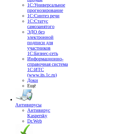
1С:Универсальное
прогнозирование
1С:Синтез речи
1С:Статус
самозанятого
ЭДО без
электронной
подписи для
участников
1С:Бизнес-сеть
Информационно-
справочная система
1С:ИТС
(www.its.1c.ru)
Доки
Ещё
Антивирусы
Антивирус
Kaspersky
Dr.Web