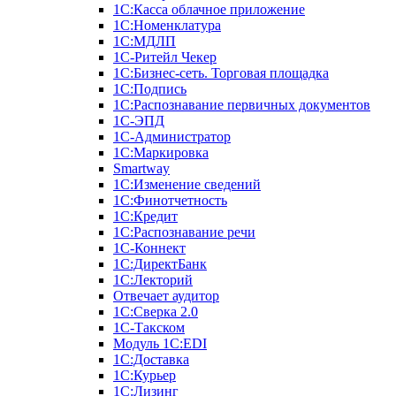
1С:Касса облачное приложение
1С:Номенклатура
1С:МДЛП
1C-Ритейл Чекер
1C:Бизнес-сеть. Торговая площадка
1С:Подпись
1С:Распознавание первичных документов
1С-ЭПД
1С-Администратор
1С:Маркировка
Smartway
1С:Изменение сведений
1С:Финотчетность
1С:Кредит
1С:Распознавание речи
1С-Коннект
1С:ДиректБанк
1С:Лекторий
Отвечает аудитор
1С:Сверка 2.0
1С-Такском
Модуль 1C:EDI
1С:Доставка
1С:Курьер
1С:Лизинг