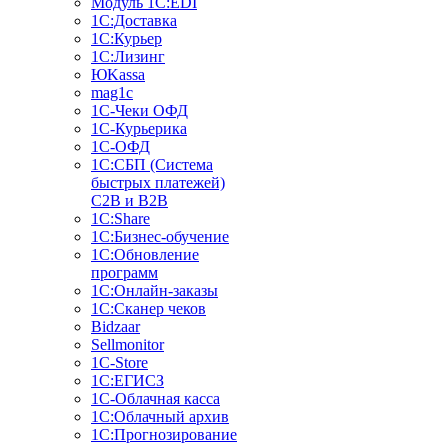
Модуль 1C:EDI
1С:Доставка
1С:Курьер
1С:Лизинг
ЮKassa
mag1c
1С-Чеки ОФД
1С-Курьерика
1С-ОФД
1С:СБП (Система
быстрых платежей)
C2B и B2B
1С:Share
1С:Бизнес-обучение
1С:Обновление
программ
1С:Онлайн-заказы
1С:Сканер чеков
Bidzaar
Sellmonitor
1C-Store
1С:ЕГИСЗ
1С-Облачная касса
1С:Облачный архив
1С:Прогнозирование