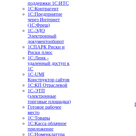
поддержки 1С:ИТС
1С:Контрагент
1С:Предприятие
через Интернет
(1С:Фреш)
1С-ЭДО
Электронный
документооборот
1СПАРК Риски и
Риски плюс
1С:Линк -
удаленный доступ к
1С
1С-UMI
Конструктор сайтов
1С:КП Отраслевой
1С-ЭТП
(электронные
торговые площадки)
Готовое рабочее
место
1С:Товары
1С:Касса облачное
приложение
1С:Номенклатура