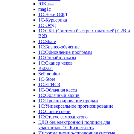
ЮKassa
mag1c
1С-Чеки ОФД
1С-Курьерика
1С-ОФД
1С:СБП (Система быстрых платежей) C2B и
B2B
1С:Share
1С:Бизнес-обучение
1С:Обновление программ
1С:Онлайн-заказы
1С:Сканер чеков
Bidzaar
Sellmonitor
1C-Store
1С:ЕГИСЗ
1С-Облачная касса
1С:Облачный архив
1С:Прогнозирование продаж
1С:Универсальное прогнозирование
1С:Синтез речи
1С:Статус самозанятого
ЭДО без электронной подписи для
участников 1С:Бизнес-сеть
Информационно-справочная система