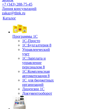
+7 (343) 288-75-45
Линия консультаций
zakaz@tlink.ru
Каталог
Программы 1С
1С-Просто
1С:Бухгалтерия 8
Управленческий
учет
1С:Зарплата и
управление
персоналом 8
1C:Комплексная
автоматизация 8
1С для бюджетных
организаций
Лицензии 1С
Документооборот