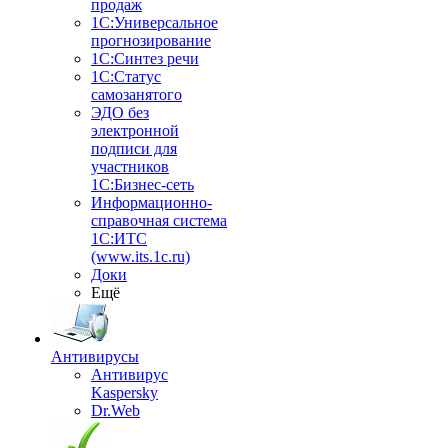
продаж
1С:Универсальное
прогнозирование
1С:Синтез речи
1С:Статус
самозанятого
ЭДО без
электронной
подписи для
участников
1С:Бизнес-сеть
Информационно-
справочная система
1С:ИТС
(www.its.1c.ru)
Доки
Ещё
Антивирусы
Антивирус
Kaspersky
Dr.Web