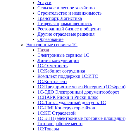
Услуги
Сельское и лесное хозяйство
Строительство и недвижимость
Транспорт, Логистика
Пищевая промышленность
Ресторанный бизнес и общепит
Другие отраслевые решения
Образование
Электронные сервисы 1С
Назад
Электронные сервисы 1С
Линия консультаций
1С-Отчетность
1С:Кабинет сотрудника
Комплект поддержки 1С:ИТС
1С:Контрагент
1С:Предприятие через Интернет (1С:Фреш)
1С-ЭДО Электронный документооборот
1СПАРК Риски и Риски плюс
1С:Линк - удаленный доступ к 1С
1С-UMI Конструктор сайтов
1С:КП Отраслевой
1С-ЭТП (электронные торговые площадки)
Готовое рабочее место
1С:Товары