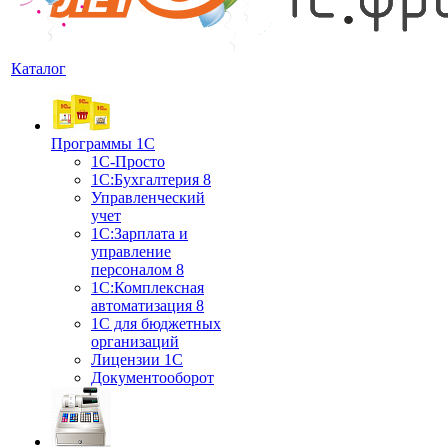
Каталог
Программы 1С
1С-Просто
1С:Бухгалтерия 8
Управленческий
учет
1С:Зарплата и
управление
персоналом 8
1C:Комплексная
автоматизация 8
1С для бюджетных
организаций
Лицензии 1С
Документооборот