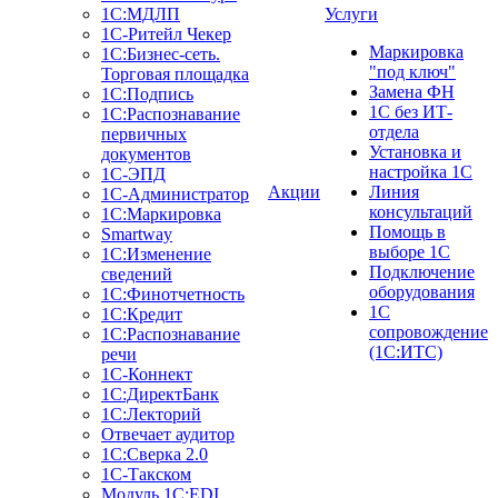
1С:МДЛП
Услуги
1C-Ритейл Чекер
Маркировка
1C:Бизнес-сеть.
"под ключ"
Торговая площадка
Замена ФН
1С:Подпись
1С без ИТ-
1С:Распознавание
отдела
первичных
Установка и
документов
настройка 1С
1С-ЭПД
Акции
Линия
1С-Администратор
консультаций
1С:Маркировка
Помощь в
Smartway
выборе 1С
1С:Изменение
Подключение
сведений
оборудования
1С:Финотчетность
1С
1С:Кредит
сопровождение
1С:Распознавание
(1С:ИТС)
речи
1С-Коннект
1С:ДиректБанк
1С:Лекторий
Отвечает аудитор
1С:Сверка 2.0
1С-Такском
Модуль 1C:EDI