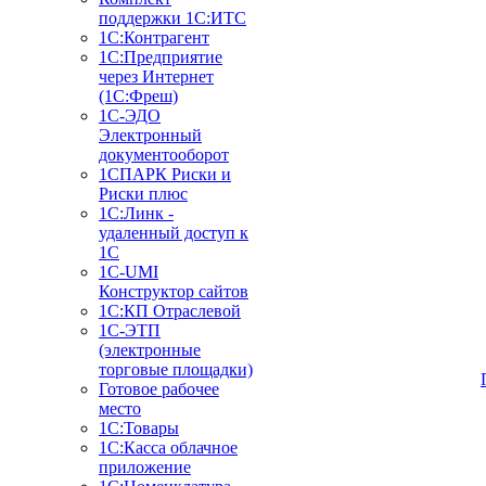
поддержки 1С:ИТС
1С:Контрагент
1С:Предприятие
через Интернет
(1С:Фреш)
1С-ЭДО
Электронный
документооборот
1СПАРК Риски и
Риски плюс
1С:Линк -
удаленный доступ к
1С
1С-UMI
Конструктор сайтов
1С:КП Отраслевой
1С-ЭТП
(электронные
торговые площадки)
Готовое рабочее
место
1С:Товары
1С:Касса облачное
приложение