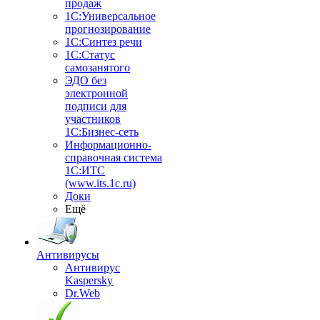
продаж
1С:Универсальное
прогнозирование
1С:Синтез речи
1С:Статус
самозанятого
ЭДО без
электронной
подписи для
участников
1С:Бизнес-сеть
Информационно-
справочная система
1С:ИТС
(www.its.1c.ru)
Доки
Ещё
Антивирусы
Антивирус
Kaspersky
Dr.Web