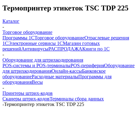
Термопринтер этикеток TSC TDP 225
Каталог
-
Торговое оборудование
Программы 1С
Торговое оборудование
Отраслевые решения
1С
Электронные сервисы 1С
Магазин готовых
решений
Антивирусы
РАСПРОДАЖА
Книги по 1С
-
Оборудование для штрихкодирования
POS-системы и POS-терминалы
POS-периферия
Оборудование
для штрихкодирования
Онлайн-кассы
Банковское
оборудование
Расходные материалы
Программы для
оборудования
Весы
-
Принтеры штрих-кодов
Сканеры штрих-кодов
Терминалы сбора данных
-
Термопринтер этикеток TSC TDP 225