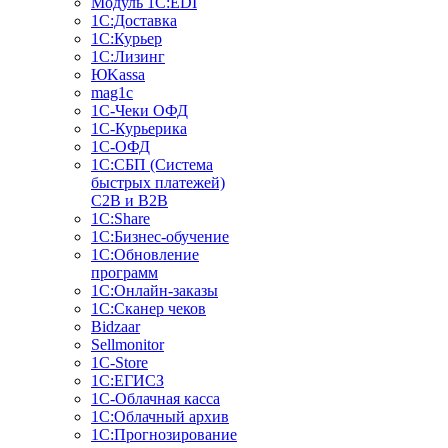
Модуль 1C:EDI
1С:Доставка
1С:Курьер
1С:Лизинг
ЮKassa
mag1c
1С-Чеки ОФД
1С-Курьерика
1С-ОФД
1С:СБП (Система
быстрых платежей)
C2B и B2B
1С:Share
1С:Бизнес-обучение
1С:Обновление
программ
1С:Онлайн-заказы
1С:Сканер чеков
Bidzaar
Sellmonitor
1C-Store
1С:ЕГИСЗ
1С-Облачная касса
1С:Облачный архив
1С:Прогнозирование