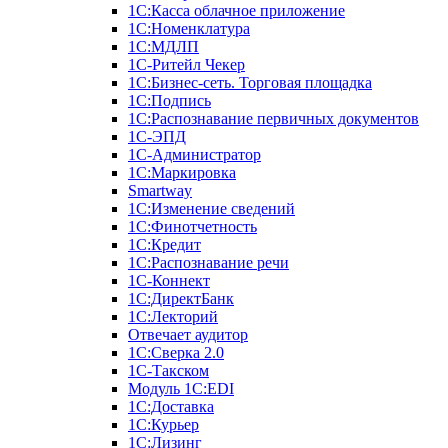
1С:Касса облачное приложение
1С:Номенклатура
1С:МДЛП
1C-Ритейл Чекер
1C:Бизнес-сеть. Торговая площадка
1С:Подпись
1С:Распознавание первичных документов
1С-ЭПД
1С-Администратор
1С:Маркировка
Smartway
1С:Изменение сведений
1С:Финотчетность
1С:Кредит
1С:Распознавание речи
1С-Коннект
1С:ДиректБанк
1С:Лекторий
Отвечает аудитор
1С:Сверка 2.0
1С-Такском
Модуль 1C:EDI
1С:Доставка
1С:Курьер
1С:Лизинг