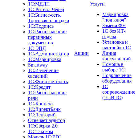
1С:МДЛП
Услуги
1C-Ритейл Чекер
Маркировка
1C:Бизнес-сеть.
"под ключ"
Торговая площадка
Замена ФН
1С:Подпись
1С без ИТ-
1С:Распознавание
отдела
первичных
Установка и
документов
настройка 1С
1С-ЭПД
Акции
Линия
1С-Администратор
консультаций
1С:Маркировка
Помощь в
Smartway
выборе 1С
1С:Изменение
Подключение
сведений
оборудования
1С:Финотчетность
1С
1С:Кредит
сопровождение
1С:Распознавание
(1С:ИТС)
речи
1С-Коннект
1С:ДиректБанк
1С:Лекторий
Отвечает аудитор
1С:Сверка 2.0
1С-Такском
Модуль 1C:EDI