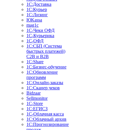
1С:Доставка
1С:Курьер
1С:Лизинг
ЮKassa
mag1c
1С-Чеки ОФД
1С-Курьерика
1С-ОФД
1С:СБП (Система
быстрых платежей)
C2B и B2B
1С:Share
1С:Бизнес-обучение
1С:Обновление
программ
1С:Онлайн-заказы
1С:Сканер чеков
Bidzaar
Sellmonitor
1C-Store
1С:ЕГИСЗ
1С-Облачная касса
1С:Облачный архив
1С:Прогнозирование
продаж