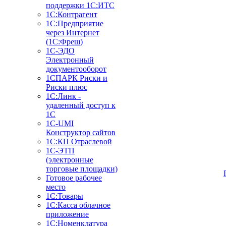
поддержки 1С:ИТС
1С:Контрагент
1С:Предприятие
через Интернет
(1С:Фреш)
1С-ЭДО
Электронный
документооборот
1СПАРК Риски и
Риски плюс
1С:Линк -
удаленный доступ к
1С
1С-UMI
Конструктор сайтов
1С:КП Отраслевой
1С-ЭТП
(электронные
торговые площадки)
Готовое рабочее
место
1С:Товары
1С:Касса облачное
приложение
1С:Номенклатура