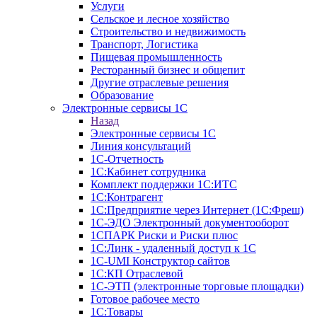
Услуги
Сельское и лесное хозяйство
Строительство и недвижимость
Транспорт, Логистика
Пищевая промышленность
Ресторанный бизнес и общепит
Другие отраслевые решения
Образование
Электронные сервисы 1С
Назад
Электронные сервисы 1С
Линия консультаций
1С-Отчетность
1С:Кабинет сотрудника
Комплект поддержки 1С:ИТС
1С:Контрагент
1С:Предприятие через Интернет (1С:Фреш)
1С-ЭДО Электронный документооборот
1СПАРК Риски и Риски плюс
1С:Линк - удаленный доступ к 1С
1С-UMI Конструктор сайтов
1С:КП Отраслевой
1С-ЭТП (электронные торговые площадки)
Готовое рабочее место
1С:Товары