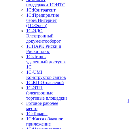
поддержки 1С:ИТС
1С:Контрагент
1С:Предприятие
через Интернет
(1С:Фреш)
1С-ЭДО
Электронный
документооборот
1СПАРК Риски и
Риски плюс
1С:Линк -
удаленный доступ к
1С
1С-UMI
Конструктор сайтов
1С:КП Отраслевой
1С-ЭТП
(электронные
торговые площадки)
Готовое рабочее
место
1С:Товары
1С:Касса облачное
приложение