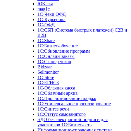
ЮKassa
mag1c
1С-Чеки ОФД
1С-Курьерика
1С-ОФД
1С:СБП (Система быстрых платежей) C2B и
B2B
1С:Share
1С:Бизнес-обучение
1С:Обновление программ
1С:Онлайн-заказы
1С:Сканер чеков
Bidzaar
Sellmonitor
1C-Store
1С:ЕГИСЗ
1С-Облачная касса
1С:Облачный архив
1С:Прогнозирование продаж
1С:Универсальное прогнозирование
1С:Синтез речи
1С:Статус самозанятого
ЭДО без электронной подписи для
участников 1С:Бизнес-сеть
Информационно-справочная система