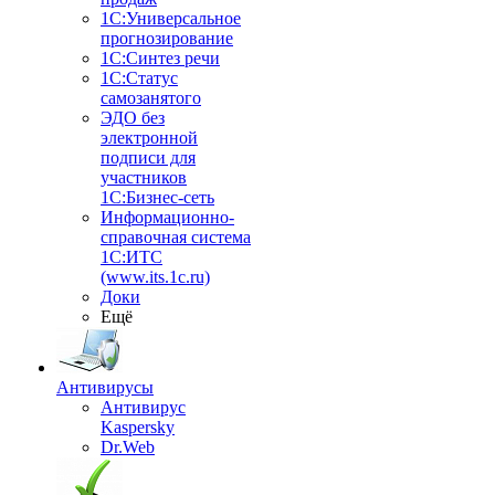
1С:Универсальное
прогнозирование
1С:Синтез речи
1С:Статус
самозанятого
ЭДО без
электронной
подписи для
участников
1С:Бизнес-сеть
Информационно-
справочная система
1С:ИТС
(www.its.1c.ru)
Доки
Ещё
Антивирусы
Антивирус
Kaspersky
Dr.Web