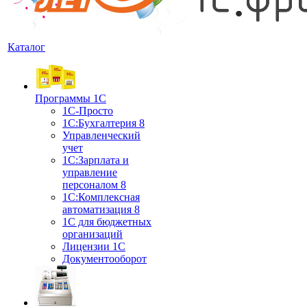
Каталог
Программы 1С
1С-Просто
1С:Бухгалтерия 8
Управленческий
учет
1С:Зарплата и
управление
персоналом 8
1C:Комплексная
автоматизация 8
1С для бюджетных
организаций
Лицензии 1С
Документооборот