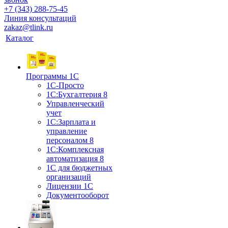
+7 (343) 288-75-45
Линия консультаций
zakaz@tlink.ru
Каталог
Программы 1С
1С-Просто
1С:Бухгалтерия 8
Управленческий
учет
1С:Зарплата и
управление
персоналом 8
1C:Комплексная
автоматизация 8
1С для бюджетных
организаций
Лицензии 1С
Документооборот