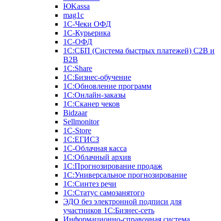
ЮKassa
mag1c
1С-Чеки ОФД
1С-Курьерика
1С-ОФД
1С:СБП (Система быстрых платежей) C2B и
B2B
1С:Share
1С:Бизнес-обучение
1С:Обновление программ
1С:Онлайн-заказы
1С:Сканер чеков
Bidzaar
Sellmonitor
1C-Store
1С:ЕГИСЗ
1С-Облачная касса
1С:Облачный архив
1С:Прогнозирование продаж
1С:Универсальное прогнозирование
1С:Синтез речи
1С:Статус самозанятого
ЭДО без электронной подписи для
участников 1С:Бизнес-сеть
Информационно-справочная система