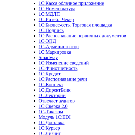
1С:Касса облачное приложение
1С:Номенклатура
1С:МДЛП
1C-Ритейл Чекер
1C:Бизнес-сеть. Торговая площадка
1С:Подпись
1С:Распознавание первичных документов
1С-ЭПД
1С-Администратор
1С:Маркировка
Smartway
1С:Изменение сведений
1С:Финотчетность
1С:Кредит
1С:Распознавание речи
1С-Коннект
1С:ДиректБанк
1С:Лекторий
Отвечает аудитор
1С:Сверка 2.0
1С-Такском
Модуль 1C:EDI
1С:Доставка
1С:Курьер
1С:Лизинг