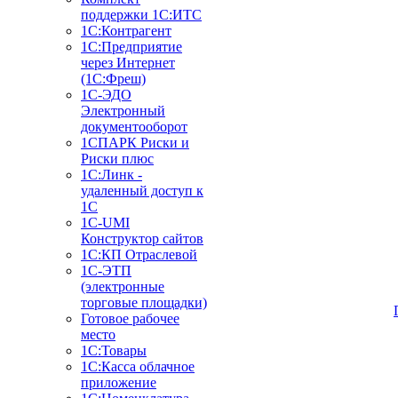
поддержки 1С:ИТС
1С:Контрагент
1С:Предприятие
через Интернет
(1С:Фреш)
1С-ЭДО
Электронный
документооборот
1СПАРК Риски и
Риски плюс
1С:Линк -
удаленный доступ к
1С
1С-UMI
Конструктор сайтов
1С:КП Отраслевой
1С-ЭТП
(электронные
торговые площадки)
Готовое рабочее
место
1С:Товары
1С:Касса облачное
приложение