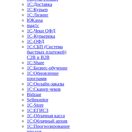
1С:Доставка
1С:Курьер
1С:Лизинг
ЮKassa
mag1c
1С-Чеки ОФД
1С-Курьерика
1С-ОФД
1С:СБП (Система
быстрых платежей)
C2B и B2B
1С:Share
1С:Бизнес-обучение
1С:Обновление
программ
1С:Онлайн-заказы
1С:Сканер чеков
Bidzaar
Sellmonitor
1C-Store
1С:ЕГИСЗ
1С-Облачная касса
1С:Облачный архив
1С:Прогнозирование
продаж