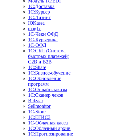
Модуль 1C:EDI
1С:Доставка
1С:Курьер
1С:Лизинг
ЮKassa
mag1c
1С-Чеки ОФД
1С-Курьерика
1С-ОФД
1С:СБП (Система
быстрых платежей)
C2B и B2B
1С:Share
1С:Бизнес-обучение
1С:Обновление
программ
1С:Онлайн-заказы
1С:Сканер чеков
Bidzaar
Sellmonitor
1C-Store
1С:ЕГИСЗ
1С-Облачная касса
1С:Облачный архив
1С:Прогнозирование