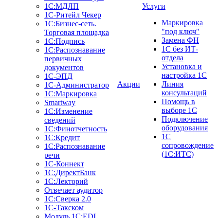
1С:МДЛП
Услуги
1C-Ритейл Чекер
Маркировка
1C:Бизнес-сеть.
"под ключ"
Торговая площадка
Замена ФН
1С:Подпись
1С без ИТ-
1С:Распознавание
отдела
первичных
Установка и
документов
настройка 1С
1С-ЭПД
Акции
Линия
1С-Администратор
консультаций
1С:Маркировка
Помощь в
Smartway
выборе 1С
1С:Изменение
Подключение
сведений
оборудования
1С:Финотчетность
1С
1С:Кредит
сопровождение
1С:Распознавание
(1С:ИТС)
речи
1С-Коннект
1С:ДиректБанк
1С:Лекторий
Отвечает аудитор
1С:Сверка 2.0
1С-Такском
Модуль 1C:EDI