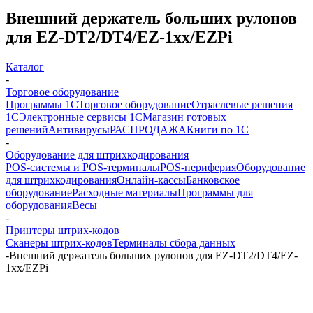
Внешний держатель больших рулонов
для EZ-DT2/DT4/EZ-1xx/EZPi
Каталог
-
Торговое оборудование
Программы 1С
Торговое оборудование
Отраслевые решения
1С
Электронные сервисы 1С
Магазин готовых
решений
Антивирусы
РАСПРОДАЖА
Книги по 1С
-
Оборудование для штрихкодирования
POS-системы и POS-терминалы
POS-периферия
Оборудование
для штрихкодирования
Онлайн-кассы
Банковское
оборудование
Расходные материалы
Программы для
оборудования
Весы
-
Принтеры штрих-кодов
Сканеры штрих-кодов
Терминалы сбора данных
-
Внешний держатель больших рулонов для EZ-DT2/DT4/EZ-
1xx/EZPi