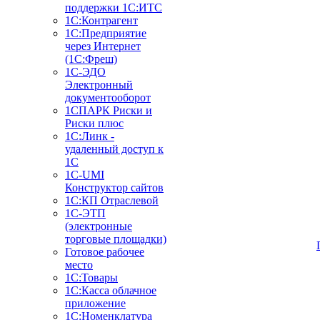
поддержки 1С:ИТС
1С:Контрагент
1С:Предприятие
через Интернет
(1С:Фреш)
1С-ЭДО
Электронный
документооборот
1СПАРК Риски и
Риски плюс
1С:Линк -
удаленный доступ к
1С
1С-UMI
Конструктор сайтов
1С:КП Отраслевой
1С-ЭТП
(электронные
торговые площадки)
Готовое рабочее
место
1С:Товары
1С:Касса облачное
приложение
1С:Номенклатура