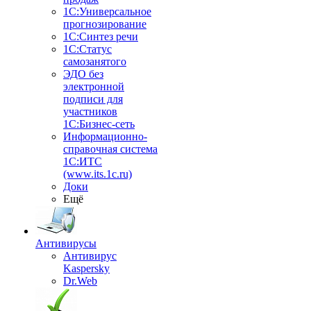
1С:Универсальное
прогнозирование
1С:Синтез речи
1С:Статус
самозанятого
ЭДО без
электронной
подписи для
участников
1С:Бизнес-сеть
Информационно-
справочная система
1С:ИТС
(www.its.1c.ru)
Доки
Ещё
Антивирусы
Антивирус
Kaspersky
Dr.Web