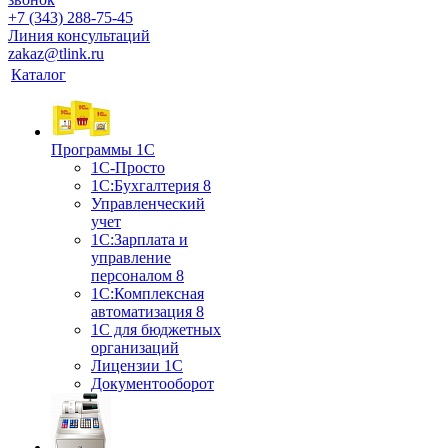
+7 (343) 288-75-45
Линия консультаций
zakaz@tlink.ru
Каталог
Программы 1С
1С-Просто
1С:Бухгалтерия 8
Управленческий
учет
1С:Зарплата и
управление
персоналом 8
1C:Комплексная
автоматизация 8
1С для бюджетных
организаций
Лицензии 1С
Документооборот