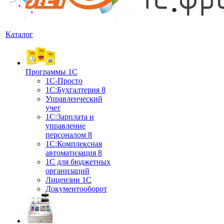
Каталог
Программы 1С
1С-Просто
1С:Бухгалтерия 8
Управленческий
учет
1С:Зарплата и
управление
персоналом 8
1C:Комплексная
автоматизация 8
1С для бюджетных
организаций
Лицензии 1С
Документооборот