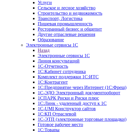
Услуги
Сельское и лесное хозяйство
Строительство и недвижимость
Транспорт, Логистика
Пищевая промышленность
Ресторанный бизнес и общепит
Другие отраслевые решения
Образование
Электронные сервисы 1С
Назад
Электронные сервисы 1С
Линия консультаций
1С-Отчетность
1С:Кабинет сотрудника
Комплект поддержки 1С:ИТС
1С:Контрагент
1С:Предприятие через Интернет (1С:Фреш)
1С-ЭДО Электронный документооборот
1СПАРК Риски и Риски плюс
1С:Линк - удаленный доступ к 1С
1С-UMI Конструктор сайтов
1С:КП Отраслевой
1С-ЭТП (электронные торговые площадки)
Готовое рабочее место
1С:Товары