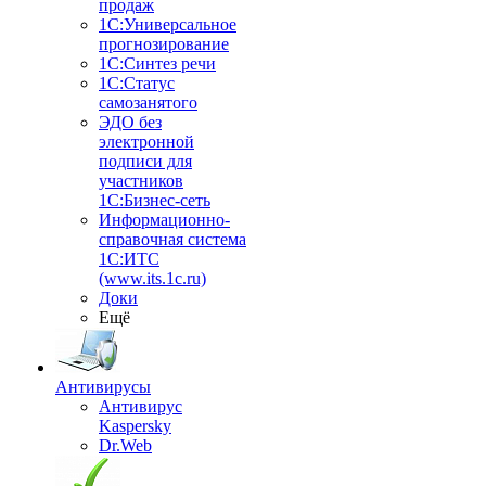
продаж
1С:Универсальное
прогнозирование
1С:Синтез речи
1С:Статус
самозанятого
ЭДО без
электронной
подписи для
участников
1С:Бизнес-сеть
Информационно-
справочная система
1С:ИТС
(www.its.1c.ru)
Доки
Ещё
Антивирусы
Антивирус
Kaspersky
Dr.Web