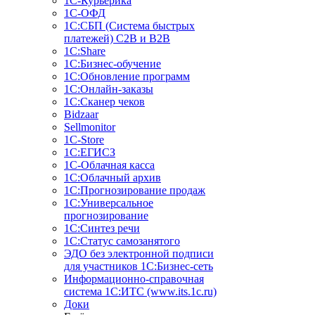
1С-Курьерика
1С-ОФД
1С:СБП (Система быстрых
платежей) C2B и B2B
1С:Share
1С:Бизнес-обучение
1С:Обновление программ
1С:Онлайн-заказы
1С:Сканер чеков
Bidzaar
Sellmonitor
1C-Store
1С:ЕГИСЗ
1С-Облачная касса
1С:Облачный архив
1С:Прогнозирование продаж
1С:Универсальное
прогнозирование
1С:Синтез речи
1С:Статус самозанятого
ЭДО без электронной подписи
для участников 1С:Бизнес-сеть
Информационно-справочная
система 1С:ИТС (www.its.1c.ru)
Доки