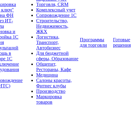
кировка
Торговля, CRM
 ключ"
Комплексный учет
ена ФН
Сопровождение 1С
ез ИТ-
Строительство,
ла
Недвижимость,
новка и
ЖКХ
ройка 1С
Логистика,
Программы
Готовые
ия
Транспорт,
для торговли
решения
ультаций
Автобизнес
ощь в
Для бюджетной
оре 1С
сферы, Образование
ключение
Общепит,
удования
Рестораны, Кафе
Медицина
ровождение
Салоны красоты,
:ИТС)
Фитнес клубы
Производство
Маркировка
товаров