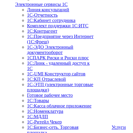
Электронные сервисы 1С
Линия консультаций
1С-Отчетность
1С:Кабинет сотрудника
Комплект поддержки 1С:ИТС
1С:Контрагент
1С:Предприятие через Интернет
(1С:Фреш)
1С-ЭДО Электронный
документооборот
1СПАРК Риски и Риски плюс
1С:Линк - удаленный доступ к
1С
1С-UMI Конструктор сайтов
1С:КП Отраслевой
1С-ЭТП (электронные торговые
площадки)
Готовое рабочее место
1С:Товары
1С:Касса облачное приложение
1С:Номенклатура
1С:МДЛП
1C-Ритейл Чекер
1C:Бизнес-сеть. Торговая
Услуги
площадка