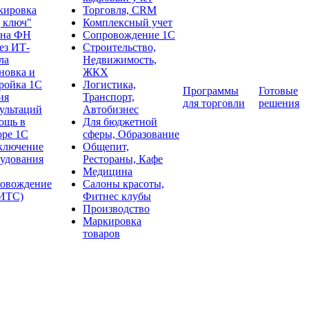
кировка
Торговля, CRM
 ключ"
Комплексный учет
ена ФН
Сопровождение 1С
ез ИТ-
Строительство,
ла
Недвижимость,
новка и
ЖКХ
ройка 1С
Логистика,
Программы
Готовые
ия
Транспорт,
для торговли
решения
ультаций
Автобизнес
ощь в
Для бюджетной
оре 1С
сферы, Образование
ключение
Общепит,
удования
Рестораны, Кафе
Медицина
ровождение
Салоны красоты,
:ИТС)
Фитнес клубы
Производство
Маркировка
товаров