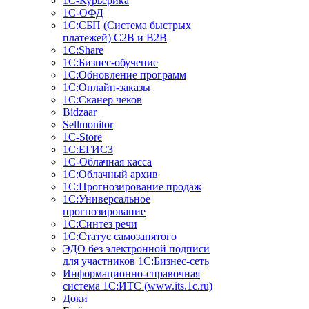
1С-Курьерика
1С-ОФД
1С:СБП (Система быстрых
платежей) C2B и B2B
1С:Share
1С:Бизнес-обучение
1С:Обновление программ
1С:Онлайн-заказы
1С:Сканер чеков
Bidzaar
Sellmonitor
1C-Store
1С:ЕГИСЗ
1С-Облачная касса
1С:Облачный архив
1С:Прогнозирование продаж
1С:Универсальное
прогнозирование
1С:Синтез речи
1С:Статус самозанятого
ЭДО без электронной подписи
для участников 1С:Бизнес-сеть
Информационно-справочная
система 1С:ИТС (www.its.1c.ru)
Доки