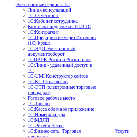
Электронные сервисы 1С
Линия консультаций
1С-Отчетность
1С:Кабинет сотрудника
Комплект поддержки 1С:ИТС
1С:Контрагент
1С:Предприятие через Интернет
(1С:Фреш)
1С-ЭДО Электронный
документооборот
1СПАРК Риски и Риски плюс
1С:Линк - удаленный доступ к
1С
1С-UMI Конструктор сайтов
1С:КП Отраслевой
1С-ЭТП (электронные торговые
площадки)
Готовое рабочее место
1С:Товары
1С:Касса облачное приложение
1С:Номенклатура
1С:МДЛП
1C-Ритейл Чекер
1C:Бизнес-сеть. Торговая
Услуги
площадка