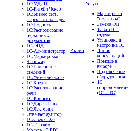
1С:МДЛП
Услуги
1C-Ритейл Чекер
Маркировка
1C:Бизнес-сеть.
"под ключ"
Торговая площадка
Замена ФН
1С:Подпись
1С без ИТ-
1С:Распознавание
отдела
первичных
Установка и
документов
настройка 1С
1С-ЭПД
Акции
Линия
1С-Администратор
консультаций
1С:Маркировка
Помощь в
Smartway
выборе 1С
1С:Изменение
Подключение
сведений
оборудования
1С:Финотчетность
1С
1С:Кредит
сопровождение
1С:Распознавание
(1С:ИТС)
речи
1С-Коннект
1С:ДиректБанк
1С:Лекторий
Отвечает аудитор
1С:Сверка 2.0
1С-Такском
Модуль 1C:EDI