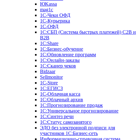
ЮKassa
mag1c
1С-Чеки ОФД
1С-Курьерика
1С-ОФД
1С:СБП (Система быстрых платежей) C2B и
B2B
1С:Share
1С:Бизнес-обучение
1С:Обновление программ
1С:Онлайн-заказы
1С:Сканер чеков
Bidzaar
Sellmonitor
1C-Store
1С:ЕГИСЗ
1С-Облачная касса
1С:Облачный архив
1С:Прогнозирование продаж
1С:Универсальное прогнозирование
1С:Синтез речи
1С:Статус самозанятого
ЭДО без электронной подписи для
участников 1С:Бизнес-сеть
Информационно-справочная система