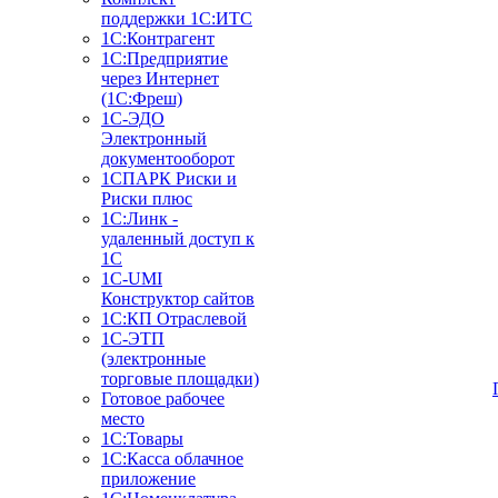
поддержки 1С:ИТС
1С:Контрагент
1С:Предприятие
через Интернет
(1С:Фреш)
1С-ЭДО
Электронный
документооборот
1СПАРК Риски и
Риски плюс
1С:Линк -
удаленный доступ к
1С
1С-UMI
Конструктор сайтов
1С:КП Отраслевой
1С-ЭТП
(электронные
торговые площадки)
Готовое рабочее
место
1С:Товары
1С:Касса облачное
приложение