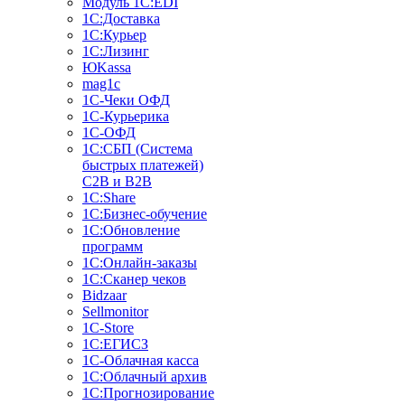
Модуль 1C:EDI
1С:Доставка
1С:Курьер
1С:Лизинг
ЮKassa
mag1c
1С-Чеки ОФД
1С-Курьерика
1С-ОФД
1С:СБП (Система
быстрых платежей)
C2B и B2B
1С:Share
1С:Бизнес-обучение
1С:Обновление
программ
1С:Онлайн-заказы
1С:Сканер чеков
Bidzaar
Sellmonitor
1C-Store
1С:ЕГИСЗ
1С-Облачная касса
1С:Облачный архив
1С:Прогнозирование