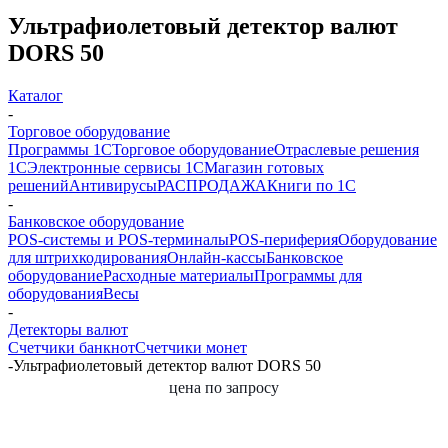
Ультрафиолетовый детектор валют
DORS 50
Каталог
-
Торговое оборудование
Программы 1С
Торговое оборудование
Отраслевые решения
1С
Электронные сервисы 1С
Магазин готовых
решений
Антивирусы
РАСПРОДАЖА
Книги по 1С
-
Банковское оборудование
POS-системы и POS-терминалы
POS-периферия
Оборудование
для штрихкодирования
Онлайн-кассы
Банковское
оборудование
Расходные материалы
Программы для
оборудования
Весы
-
Детекторы валют
Счетчики банкнот
Счетчики монет
-
Ультрафиолетовый детектор валют DORS 50
цена по запросу