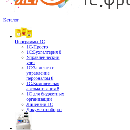
Каталог
Программы 1С
1С-Просто
1С:Бухгалтерия 8
Управленческий
учет
1С:Зарплата и
управление
персоналом 8
1C:Комплексная
автоматизация 8
1С для бюджетных
организаций
Лицензии 1С
Документооборот