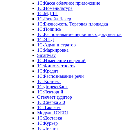
1С:Касса облачное приложение
1С:Номенклатура
1С:МДЛП
1C-Ритейл Чекер
1C:Бизнес-сеть. Торговая площадка
1С:Подпись
1С:Распознавание первичных документов
1С-ЭПД
1С-Администратор
1С:Маркировка
Smartway
1С:Изменение сведений
1С:Финотчетность
1С:Кредит
1С:Распознавание речи
1С-Коннект
1С:ДиректБанк
1С:Лекторий
Отвечает аудитор
1С:Сверка 2.0
1С-Такском
Модуль 1C:EDI
1С:Доставка
1С:Курьер
1С:Лизинг