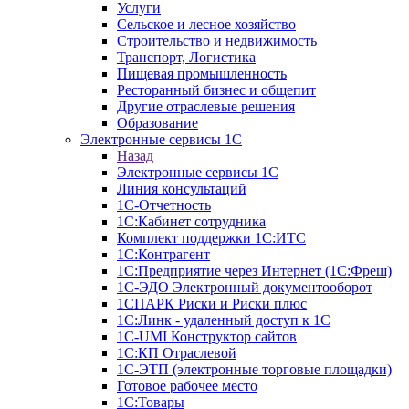
Услуги
Сельское и лесное хозяйство
Строительство и недвижимость
Транспорт, Логистика
Пищевая промышленность
Ресторанный бизнес и общепит
Другие отраслевые решения
Образование
Электронные сервисы 1С
Назад
Электронные сервисы 1С
Линия консультаций
1С-Отчетность
1С:Кабинет сотрудника
Комплект поддержки 1С:ИТС
1С:Контрагент
1С:Предприятие через Интернет (1С:Фреш)
1С-ЭДО Электронный документооборот
1СПАРК Риски и Риски плюс
1С:Линк - удаленный доступ к 1С
1С-UMI Конструктор сайтов
1С:КП Отраслевой
1С-ЭТП (электронные торговые площадки)
Готовое рабочее место
1С:Товары