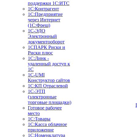
поддержки 1С:ИТС
1С:Контрагент
1С:Предприятие
через Интернет
(1С:Фреш)
1С-ЭДО
Электронный
документооборот
1СПАРК Риски и
Риски плюс
1С:Линк -
удаленный доступ к
1С
1С-UMI
Конструктор сайтов
1С:КП Отраслевой
1С-ЭТП
(электронные
торговые площадки)
Готовое рабочее
место
1С:Товары
1С:Касса облачное
приложение
1С:Номенклатура