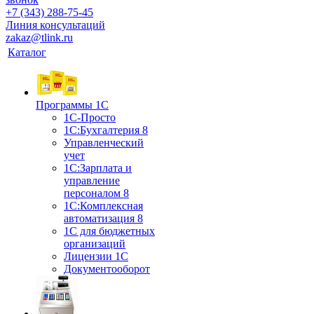
+7 (343) 288-75-45
Линия консультаций
zakaz@tlink.ru
Каталог
Программы 1С
1С-Просто
1С:Бухгалтерия 8
Управленческий
учет
1С:Зарплата и
управление
персоналом 8
1C:Комплексная
автоматизация 8
1С для бюджетных
организаций
Лицензии 1С
Документооборот