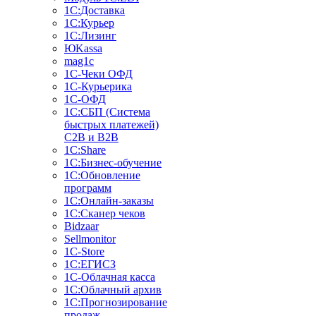
1С:Доставка
1С:Курьер
1С:Лизинг
ЮKassa
mag1c
1С-Чеки ОФД
1С-Курьерика
1С-ОФД
1С:СБП (Система
быстрых платежей)
C2B и B2B
1С:Share
1С:Бизнес-обучение
1С:Обновление
программ
1С:Онлайн-заказы
1С:Сканер чеков
Bidzaar
Sellmonitor
1C-Store
1С:ЕГИСЗ
1С-Облачная касса
1С:Облачный архив
1С:Прогнозирование
продаж