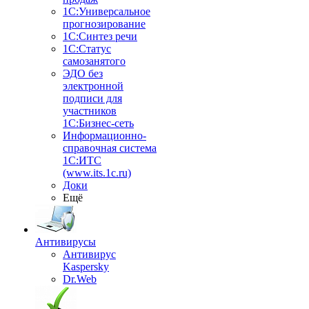
1С:Универсальное
прогнозирование
1С:Синтез речи
1С:Статус
самозанятого
ЭДО без
электронной
подписи для
участников
1С:Бизнес-сеть
Информационно-
справочная система
1С:ИТС
(www.its.1c.ru)
Доки
Ещё
Антивирусы
Антивирус
Kaspersky
Dr.Web