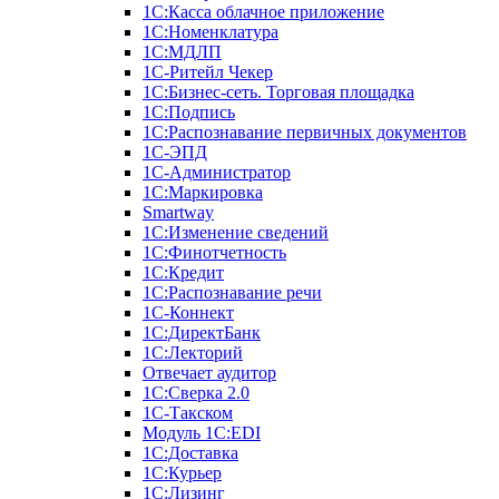
1С:Касса облачное приложение
1С:Номенклатура
1С:МДЛП
1C-Ритейл Чекер
1C:Бизнес-сеть. Торговая площадка
1С:Подпись
1С:Распознавание первичных документов
1С-ЭПД
1С-Администратор
1С:Маркировка
Smartway
1С:Изменение сведений
1С:Финотчетность
1С:Кредит
1С:Распознавание речи
1С-Коннект
1С:ДиректБанк
1С:Лекторий
Отвечает аудитор
1С:Сверка 2.0
1С-Такском
Модуль 1C:EDI
1С:Доставка
1С:Курьер
1С:Лизинг