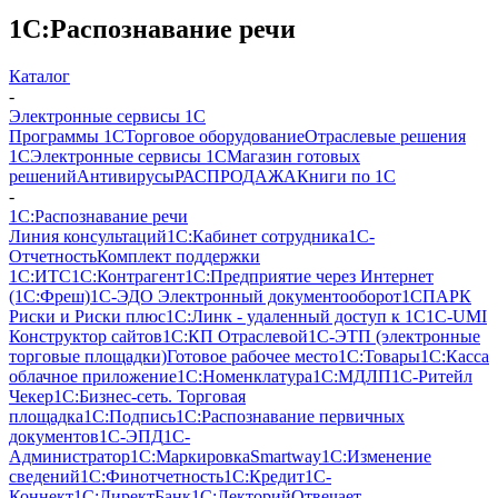
1С:Распознавание речи
Каталог
-
Электронные сервисы 1С
Программы 1С
Торговое оборудование
Отраслевые решения
1С
Электронные сервисы 1С
Магазин готовых
решений
Антивирусы
РАСПРОДАЖА
Книги по 1С
-
1С:Распознавание речи
Линия консультаций
1С:Кабинет сотрудника
1С-
Отчетность
Комплект поддержки
1С:ИТС
1С:Контрагент
1С:Предприятие через Интернет
(1С:Фреш)
1С-ЭДО Электронный документооборот
1СПАРК
Риски и Риски плюс
1С:Линк - удаленный доступ к 1С
1С-UMI
Конструктор сайтов
1С:КП Отраслевой
1С-ЭТП (электронные
торговые площадки)
Готовое рабочее место
1С:Товары
1С:Касса
облачное приложение
1С:Номенклатура
1С:МДЛП
1C-Ритейл
Чекер
1C:Бизнес-сеть. Торговая
площадка
1С:Подпись
1С:Распознавание первичных
документов
1С-ЭПД
1С-
Администратор
1С:Маркировка
Smartway
1С:Изменение
сведений
1С:Финотчетность
1С:Кредит
1С-
Коннект
1С:ДиректБанк
1С:Лекторий
Отвечает