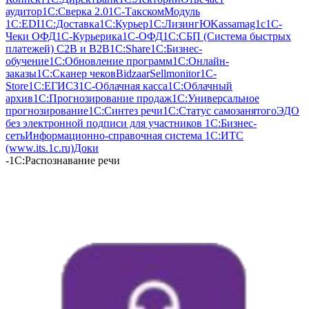
аудитор
1С:Сверка 2.0
1С-Такском
Модуль
1C:EDI
1С:Доставка
1С:Курьер
1С:Лизинг
ЮKassa
mag1c
1С-
Чеки ОФД
1С-Курьерика
1С-ОФД
1С:СБП (Система быстрых
платежей) C2B и B2B
1С:Share
1С:Бизнес-
обучение
1С:Обновление программ
1С:Онлайн-
заказы
1С:Сканер чеков
Bidzaar
Sellmonitor
1C-
Store
1С:ЕГИСЗ
1С-Облачная касса
1С:Облачный
архив
1С:Прогнозирование продаж
1С:Универсальное
прогнозирование
1С:Синтез речи
1С:Статус самозанятого
ЭДО
без электронной подписи для участников 1С:Бизнес-
сеть
Информационно-справочная система 1С:ИТС
(www.its.1c.ru)
Доки
-
1С:Распознавание речи