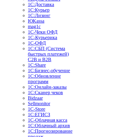
1С:Доставка
1С:Курьер
1С:Лизинг
ЮKassa
mag1c
1С-Чеки ОФД
1С-Курьерика
1С-ОФД
1С:СБП (Система
быстрых платежей)
C2B и B2B
1С:Share
1С:Бизнес-обучение
1С:Обновление
программ
1С:Онлайн-заказы
1С:Сканер чеков
Bidzaar
Sellmonitor
1C-Store
1С:ЕГИСЗ
1С-Облачная касса
1С:Облачный архив
1С:Прогнозирование
продаж