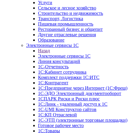
Услуги
Сельское и лесное хозяйство
Строительство и недвижимость
Транспорт, Логистика
Пищевая промышленность
Ресторанный бизнес и общепит
Другие отраслевые решения
Образование
Электронные сервисы 1С
Назад
Электронные сервисы 1С
Линия консультаций
1С-Отчетность
1С:Кабинет сотрудника
Комплект поддержки 1С:ИТС
1С:Контрагент
1С:Предприятие через Интернет (1С:Фреш)
1С-ЭДО Электронный документооборот
1СПАРК Риски и Риски плюс
1С:Линк - удаленный доступ к 1С
1С-UMI Конструктор сайтов
1С:КП Отраслевой
1С-ЭТП (электронные торговые площадки)
Готовое рабочее место
1С:Товары