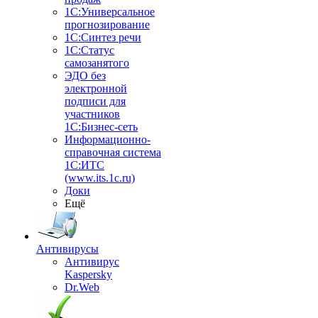
1С:Универсальное
прогнозирование
1С:Синтез речи
1С:Статус
самозанятого
ЭДО без
электронной
подписи для
участников
1С:Бизнес-сеть
Информационно-
справочная система
1С:ИТС
(www.its.1c.ru)
Доки
Ещё
Антивирусы
Антивирус
Kaspersky
Dr.Web