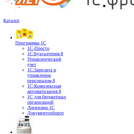
Каталог
Программы 1С
1С-Просто
1С:Бухгалтерия 8
Управленческий
учет
1С:Зарплата и
управление
персоналом 8
1C:Комплексная
автоматизация 8
1С для бюджетных
организаций
Лицензии 1С
Документооборот