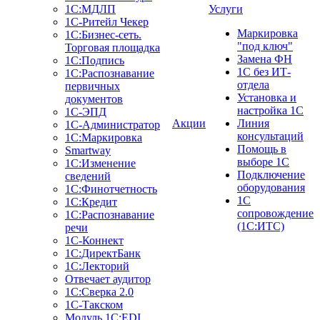
1С:МДЛП
Услуги
1C-Ритейл Чекер
Маркировка
1C:Бизнес-сеть.
"под ключ"
Торговая площадка
Замена ФН
1С:Подпись
1С без ИТ-
1С:Распознавание
отдела
первичных
Установка и
документов
настройка 1С
1С-ЭПД
Акции
Линия
1С-Администратор
консультаций
1С:Маркировка
Помощь в
Smartway
выборе 1С
1С:Изменение
Подключение
сведений
оборудования
1С:Финотчетность
1С
1С:Кредит
сопровождение
1С:Распознавание
(1С:ИТС)
речи
1С-Коннект
1С:ДиректБанк
1С:Лекторий
Отвечает аудитор
1С:Сверка 2.0
1С-Такском
Модуль 1C:EDI