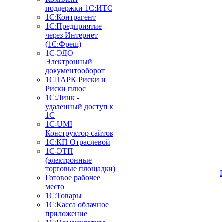
поддержки 1С:ИТС
1С:Контрагент
1С:Предприятие
через Интернет
(1С:Фреш)
1С-ЭДО
Электронный
документооборот
1СПАРК Риски и
Риски плюс
1С:Линк -
удаленный доступ к
1С
1С-UMI
Конструктор сайтов
1С:КП Отраслевой
1С-ЭТП
(электронные
торговые площадки)
Готовое рабочее
место
1С:Товары
1С:Касса облачное
приложение