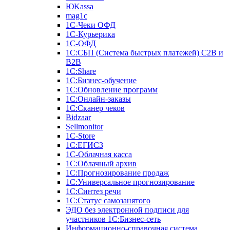
ЮKassa
mag1c
1С-Чеки ОФД
1С-Курьерика
1С-ОФД
1С:СБП (Система быстрых платежей) C2B и
B2B
1С:Share
1С:Бизнес-обучение
1С:Обновление программ
1С:Онлайн-заказы
1С:Сканер чеков
Bidzaar
Sellmonitor
1C-Store
1С:ЕГИСЗ
1С-Облачная касса
1С:Облачный архив
1С:Прогнозирование продаж
1С:Универсальное прогнозирование
1С:Синтез речи
1С:Статус самозанятого
ЭДО без электронной подписи для
участников 1С:Бизнес-сеть
Информационно-справочная система