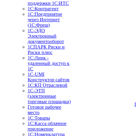
поддержки 1С:ИТС
1С:Контрагент
1С:Предприятие
через Интернет
(1С:Фреш)
1С-ЭДО
Электронный
документооборот
1СПАРК Риски и
Риски плюс
1С:Линк -
удаленный доступ к
1С
1С-UMI
Конструктор сайтов
1С:КП Отраслевой
1С-ЭТП
(электронные
торговые площадки)
Готовое рабочее
место
1С:Товары
1С:Касса облачное
приложение
1С:Номенклатура