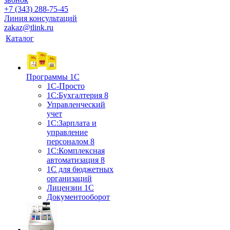
+7 (343) 288-75-45
Линия консультаций
zakaz@tlink.ru
Каталог
Программы 1С
1С-Просто
1С:Бухгалтерия 8
Управленческий
учет
1С:Зарплата и
управление
персоналом 8
1C:Комплексная
автоматизация 8
1С для бюджетных
организаций
Лицензии 1С
Документооборот