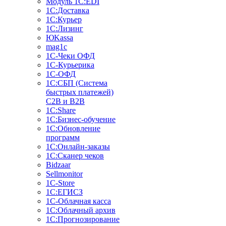
Модуль 1C:EDI
1С:Доставка
1С:Курьер
1С:Лизинг
ЮKassa
mag1c
1С-Чеки ОФД
1С-Курьерика
1С-ОФД
1С:СБП (Система
быстрых платежей)
C2B и B2B
1С:Share
1С:Бизнес-обучение
1С:Обновление
программ
1С:Онлайн-заказы
1С:Сканер чеков
Bidzaar
Sellmonitor
1C-Store
1С:ЕГИСЗ
1С-Облачная касса
1С:Облачный архив
1С:Прогнозирование