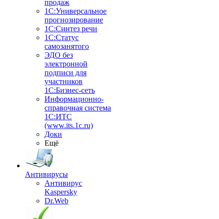
продаж
1С:Универсальное
прогнозирование
1С:Синтез речи
1С:Статус
самозанятого
ЭДО без
электронной
подписи для
участников
1С:Бизнес-сеть
Информационно-
справочная система
1С:ИТС
(www.its.1c.ru)
Доки
Ещё
Антивирусы
Антивирус
Kaspersky
Dr.Web