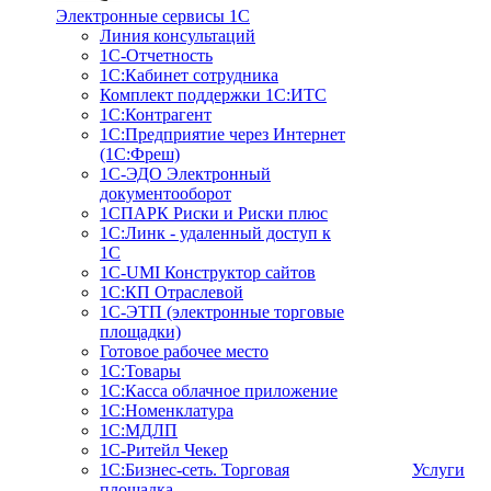
Электронные сервисы 1С
Линия консультаций
1С-Отчетность
1С:Кабинет сотрудника
Комплект поддержки 1С:ИТС
1С:Контрагент
1С:Предприятие через Интернет
(1С:Фреш)
1С-ЭДО Электронный
документооборот
1СПАРК Риски и Риски плюс
1С:Линк - удаленный доступ к
1С
1С-UMI Конструктор сайтов
1С:КП Отраслевой
1С-ЭТП (электронные торговые
площадки)
Готовое рабочее место
1С:Товары
1С:Касса облачное приложение
1С:Номенклатура
1С:МДЛП
1C-Ритейл Чекер
1C:Бизнес-сеть. Торговая
Услуги
площадка