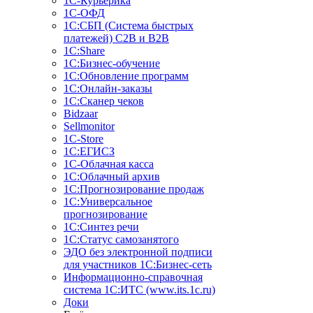
1С-Курьерика
1С-ОФД
1С:СБП (Система быстрых
платежей) C2B и B2B
1С:Share
1С:Бизнес-обучение
1С:Обновление программ
1С:Онлайн-заказы
1С:Сканер чеков
Bidzaar
Sellmonitor
1C-Store
1С:ЕГИСЗ
1С-Облачная касса
1С:Облачный архив
1С:Прогнозирование продаж
1С:Универсальное
прогнозирование
1С:Синтез речи
1С:Статус самозанятого
ЭДО без электронной подписи
для участников 1С:Бизнес-сеть
Информационно-справочная
система 1С:ИТС (www.its.1c.ru)
Доки