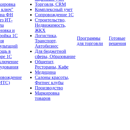
кировка
Торговля, CRM
 ключ"
Комплексный учет
ена ФН
Сопровождение 1С
ез ИТ-
Строительство,
ла
Недвижимость,
новка и
ЖКХ
ройка 1С
Логистика,
Программы
Готовые
ия
Транспорт,
для торговли
решения
ультаций
Автобизнес
ощь в
Для бюджетной
оре 1С
сферы, Образование
ключение
Общепит,
удования
Рестораны, Кафе
Медицина
ровождение
Салоны красоты,
:ИТС)
Фитнес клубы
Производство
Маркировка
товаров